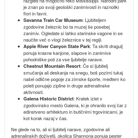
razgled na mogočno reko Mississippi. Narodni park
je znan po svoji geološki zanimivosti in raznoliki
flori in favni.
Savanna Train Car Museum
: Ljubiteljem
zgodovine železnic bo ta muzej še posebej
zanimiv. Ogledate si lahko starinske vagone in se
naučite več o vlogi železnice v tej regiji.
Apple River Canyon State Park
: Ta skriti dragulj
ponuja krasne kanjone, slapove in zanimive
pohodniške poti za vse ljubitelje narave.
Chestnut Mountain Resort
: Če si ljubitelj
smučanja ali deskanja na snegu, boš pozimi tukaj
našel odlične pogoje za zimske športe, medtem ko
poleti ponujajo zipline in druge adrenalinske
aktivnosti.
Galena Historic District
: Kratek izlet v
zgodovinsko mesto Galena, ki je ohranilo svoj čar z
edinstveno arhitekturo in butičnimi trgovinicami, je
kot korak nazaj v čas.
Ne glede na to, ali si ljubitelj narave, zgodovine ali
adrenalinskih doživetij, okolica Shannona ponuja pester