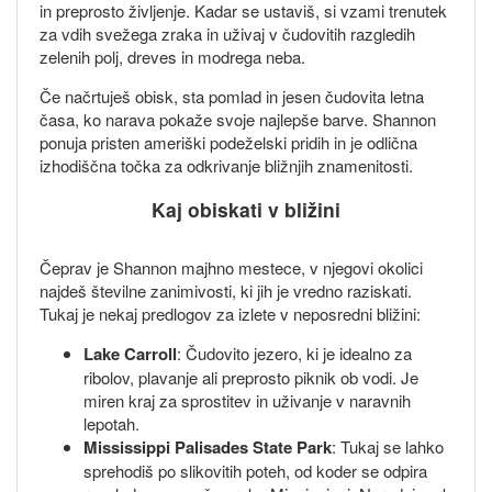
in preprosto življenje. Kadar se ustaviš, si vzami trenutek
za vdih svežega zraka in uživaj v čudovitih razgledih
zelenih polj, dreves in modrega neba.
Če načrtuješ obisk, sta pomlad in jesen čudovita letna
časa, ko narava pokaže svoje najlepše barve. Shannon
ponuja pristen ameriški podeželski pridih in je odlična
izhodiščna točka za odkrivanje bližnjih znamenitosti.
Kaj obiskati v bližini
Čeprav je Shannon majhno mestece, v njegovi okolici
najdeš številne zanimivosti, ki jih je vredno raziskati.
Tukaj je nekaj predlogov za izlete v neposredni bližini:
Lake Carroll
: Čudovito jezero, ki je idealno za
ribolov, plavanje ali preprosto piknik ob vodi. Je
miren kraj za sprostitev in uživanje v naravnih
lepotah.
Mississippi Palisades State Park
: Tukaj se lahko
sprehodiš po slikovitih poteh, od koder se odpira