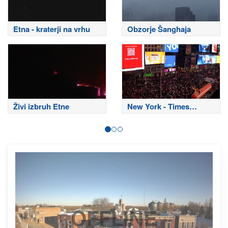
Etna - kraterji na vrhu
Obzorje Šanghaja
Živi izbruh Etne
New York - Times
Square
OFFLINE