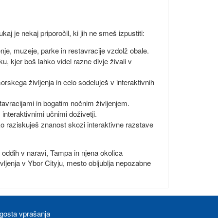
j je nekaj priporočil, ki jih ne smeš izpustiti:
je, muzeje, parke in restavracije vzdolž obale.
, kjer boš lahko videl razne divje živali v
orskega življenja in celo sodeluješ v interaktivnih
stavracijami in bogatim nočnim življenjem.
 interaktivnimi učnimi doživetji.
ko raziskuješ znanost skozi interaktivne razstave
 oddih v naravi, Tampa in njena okolica
vljenja v Ybor Cityju, mesto obljublja nepozabne
gosta vprašanja