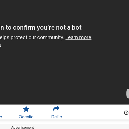
e
Ocenite
Delite
Advertisement