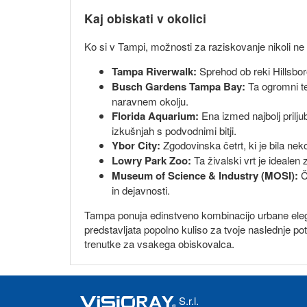
Kaj obiskati v okolici
Ko si v Tampi, možnosti za raziskovanje nikoli ne z
Tampa Riverwalk:
Sprehod ob reki Hillsbor
Busch Gardens Tampa Bay:
Ta ogromni tem
naravnem okolju.
Florida Aquarium:
Ena izmed najbolj prilju
izkušnjah s podvodnimi bitji.
Ybor City:
Zgodovinska četrt, ki je bila nek
Lowry Park Zoo:
Ta živalski vrt je idealen 
Museum of Science & Industry (MOSI):
Č
in dejavnosti.
Tampa ponuja edinstveno kombinacijo urbane elegan
predstavljata popolno kuliso za tvoje naslednje p
trenutke za vsakega obiskovalca.
S.r.l.