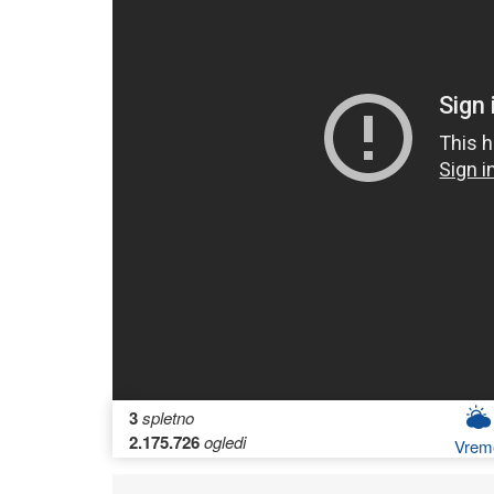
3
spletno
2.175.726
ogledi
Vrem