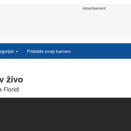
Advertisement
egorijah
Pridobite svojo kamero
v živo
 Floridi