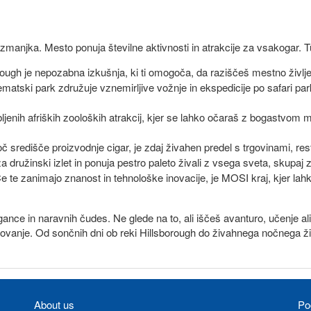
manjka. Mesto ponuja številne aktivnosti in atrakcije za vsakogar. Tuka
ough je nepozabna izkušnja, ki ti omogoča, da raziščeš mestno življen
atski park združuje vznemirljive vožnje in ekspedicije po safari parku
bljenih afriških zooloških atrakcij, kjer se lahko očaraš z bogastvom m
oč središče proizvodnje cigar, je zdaj živahen predel s trgovinami, re
za družinski izlet in ponuja pestro paleto živali z vsega sveta, skupaj z
e te zanimajo znanost in tehnološke inovacije, je MOSI kraj, kjer lah
ce in naravnih čudes. Ne glede na to, ali iščeš avanturo, učenje ali
otovanje. Od sončnih dni ob reki Hillsborough do živahnega nočnega ži
About us
Po