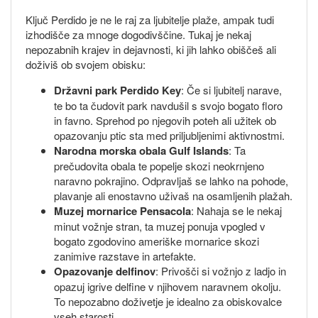
Ključ Perdido je ne le raj za ljubitelje plaže, ampak tudi
izhodišče za mnoge dogodivščine. Tukaj je nekaj
nepozabnih krajev in dejavnosti, ki jih lahko obiščeš ali
doživiš ob svojem obisku:
Državni park Perdido Key
: Če si ljubitelj narave,
te bo ta čudovit park navdušil s svojo bogato floro
in favno. Sprehod po njegovih poteh ali užitek ob
opazovanju ptic sta med priljubljenimi aktivnostmi.
Narodna morska obala Gulf Islands
: Ta
prečudovita obala te popelje skozi neokrnjeno
naravno pokrajino. Odpravljaš se lahko na pohode,
plavanje ali enostavno uživaš na osamljenih plažah.
Muzej mornarice Pensacola
: Nahaja se le nekaj
minut vožnje stran, ta muzej ponuja vpogled v
bogato zgodovino ameriške mornarice skozi
zanimive razstave in artefakte.
Opazovanje delfinov
: Privošči si vožnjo z ladjo in
opazuj igrive delfine v njihovem naravnem okolju.
To nepozabno doživetje je idealno za obiskovalce
vseh starosti.