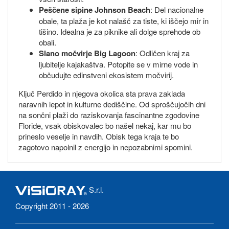
Peščene sipine Johnson Beach
: Del nacionalne
obale, ta plaža je kot nalašč za tiste, ki iščejo mir in
tišino. Idealna je za piknike ali dolge sprehode ob
obali.
Slano močvirje Big Lagoon
: Odličen kraj za
ljubitelje kajakaštva. Potopite se v mirne vode in
občudujte edinstveni ekosistem močvirij.
Ključ Perdido in njegova okolica sta prava zaklada
naravnih lepot in kulturne dediščine. Od sproščujočih dni
na sončni plaži do raziskovanja fascinantne zgodovine
Floride, vsak obiskovalec bo našel nekaj, kar mu bo
prineslo veselje in navdih. Obisk tega kraja te bo
zagotovo napolnil z energijo in nepozabnimi spomini.
S.r.l.
Copyright 2011 - 2026