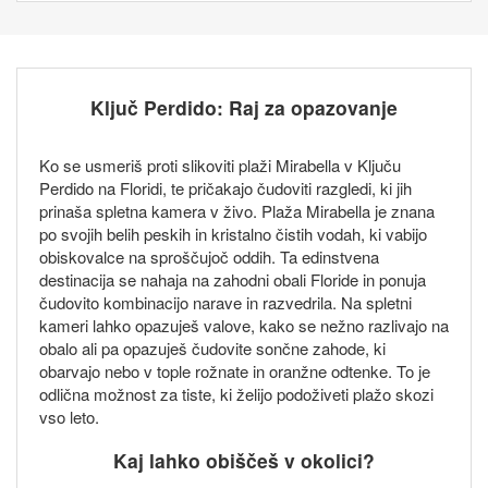
Ključ Perdido: Raj za opazovanje
Ko se usmeriš proti slikoviti plaži Mirabella v Ključu
Perdido na Floridi, te pričakajo čudoviti razgledi, ki jih
prinaša spletna kamera v živo. Plaža Mirabella je znana
po svojih belih peskih in kristalno čistih vodah, ki vabijo
obiskovalce na sproščujoč oddih. Ta edinstvena
destinacija se nahaja na zahodni obali Floride in ponuja
čudovito kombinacijo narave in razvedrila. Na spletni
kameri lahko opazuješ valove, kako se nežno razlivajo na
obalo ali pa opazuješ čudovite sončne zahode, ki
obarvajo nebo v tople rožnate in oranžne odtenke. To je
odlična možnost za tiste, ki želijo podoživeti plažo skozi
vso leto.
Kaj lahko obiščeš v okolici?