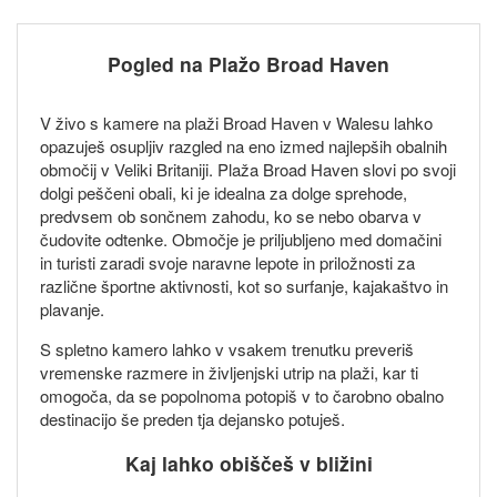
Pogled na Plažo Broad Haven
V živo s kamere na plaži Broad Haven v Walesu lahko
opazuješ osupljiv razgled na eno izmed najlepših obalnih
območij v Veliki Britaniji. Plaža Broad Haven slovi po svoji
dolgi peščeni obali, ki je idealna za dolge sprehode,
predvsem ob sončnem zahodu, ko se nebo obarva v
čudovite odtenke. Območje je priljubljeno med domačini
in turisti zaradi svoje naravne lepote in priložnosti za
različne športne aktivnosti, kot so surfanje, kajakaštvo in
plavanje.
S spletno kamero lahko v vsakem trenutku preveriš
vremenske razmere in življenjski utrip na plaži, kar ti
omogoča, da se popolnoma potopiš v to čarobno obalno
destinacijo še preden tja dejansko potuješ.
Kaj lahko obiščeš v bližini