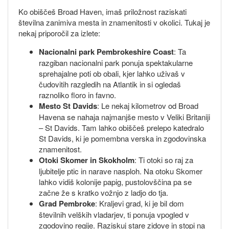
Ko obiščeš Broad Haven, imaš priložnost raziskati
številna zanimiva mesta in znamenitosti v okolici. Tukaj je
nekaj priporočil za izlete:
Nacionalni park Pembrokeshire Coast
: Ta
razgiban nacionalni park ponuja spektakularne
sprehajalne poti ob obali, kjer lahko uživaš v
čudovitih razgledih na Atlantik in si ogledaš
raznoliko floro in favno.
Mesto St Davids
: Le nekaj kilometrov od Broad
Havena se nahaja najmanjše mesto v Veliki Britaniji
– St Davids. Tam lahko obiščeš prelepo katedralo
St Davids, ki je pomembna verska in zgodovinska
znamenitost.
Otoki Skomer in Skokholm
: Ti otoki so raj za
ljubitelje ptic in narave nasploh. Na otoku Skomer
lahko vidiš kolonije papig, pustolovščina pa se
začne že s kratko vožnjo z ladjo do tja.
Grad Pembroke
: Kraljevi grad, ki je bil dom
številnih velških vladarjev, ti ponuja vpogled v
zgodovino regije. Raziskuj stare zidove in stopi na