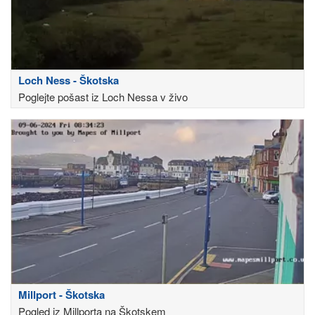
Loch Ness - Škotska
Poglejte pošast iz Loch Nessa v živo
Millport - Škotska
Pogled iz Millporta na Škotskem