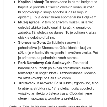
Kaplica Lobanj:
Ta nenavadna in hkrati intrigantna
kapela je prekrita s tisoči človeških lobanj in kosti,
ki pripovedujejo svojo zgodbo iz časa vojn in
epidemij. To je edini takšen spomenik na Poljskem.
Muzej igrače:
V tem očarljivem muzeju si lahko
ogledaš zbirko tradicionalnih igrač, ki segajo od
začetka 19. stoletja do danes. To je odličen kraj za
obisk s celotno družino.
Sloneczna Gora:
Za ljubitelje narave in
pohodništva je Słoneczna Góra idealen kraj za
uživanje v čudovitih razgledih in svežem zraku. Pot
je primerna za pohodnike vseh starosti.
Park Narodowy Gór Stołowych:
Znameniti
narodni park, znan po svojih edinstvenih skalnih
formacijah in bogati biotski raznovrstnosti. Idealno
za raziskovanje peš ali s kolesom.
Trditavečk, Karłowa:
Če si ljubitelj zgodovine, ti bo
ta utrjena struktura iz 17. stoletja nudila vpogled v
vojaško arhitekturo tistega časa. Občuduj njene
stene in spoznavaj zgodbe iz preteklosti.
Kudowa-Zdroj je idealen kraj za oddih, tako za tiste, ki