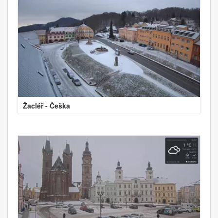
Žacléř - Češka