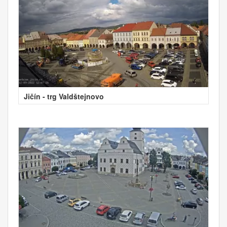
Jičín - trg Valdštejnovo