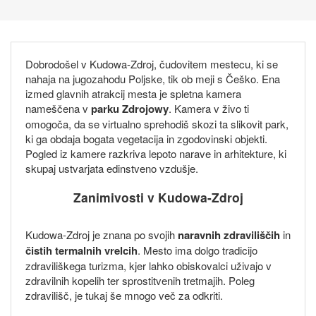
Dobrodošel v Kudowa-Zdroj, čudovitem mestecu, ki se
nahaja na jugozahodu Poljske, tik ob meji s Češko. Ena
izmed glavnih atrakcij mesta je spletna kamera
nameščena v
parku Zdrojowy
. Kamera v živo ti
omogoča, da se virtualno sprehodiš skozi ta slikovit park,
ki ga obdaja bogata vegetacija in zgodovinski objekti.
Pogled iz kamere razkriva lepoto narave in arhitekture, ki
skupaj ustvarjata edinstveno vzdušje.
Zanimivosti v Kudowa-Zdroj
Kudowa-Zdroj je znana po svojih
naravnih zdraviliščih
in
čistih termalnih vrelcih
. Mesto ima dolgo tradicijo
zdraviliškega turizma, kjer lahko obiskovalci uživajo v
zdravilnih kopelih ter sprostitvenih tretmajih. Poleg
zdravilišč, je tukaj še mnogo več za odkriti.