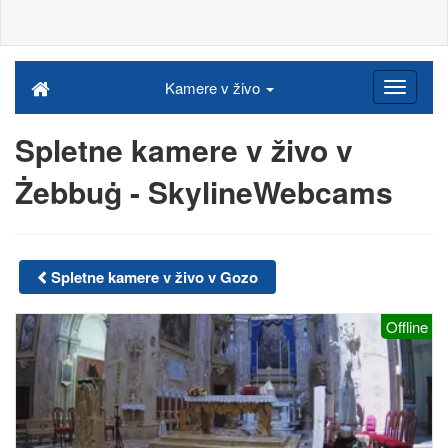
Kamere v živo
Spletne kamere v živo v
Żebbuġ - SkylineWebcams
Spletne kamere v živo v Gozo
Offline