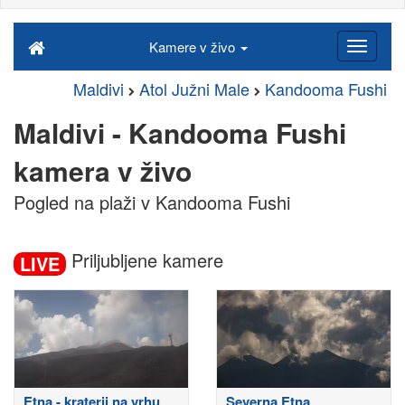
Kamere v živo
Maldivi
Atol Južni Male
Kandooma Fushi
Maldivi - Kandooma Fushi
kamera v živo
Pogled na plaži v Kandooma Fushi
Priljubljene kamere
LIVE
Etna - kraterji na vrhu
Severna Etna