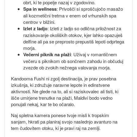
obrt, ki te popelje nazaj v zgodovino.
Spa in wellness
: Privošči si sproščujočo masažo
ali kozmetični tretma v enem od vrhunskih spa
centrov v bližini.
Izlet z ladjo
: Izleti z ladjo so odlična priložnost za
raziskovanje okoliških otokov, kjer lahko opazuješ
delfine ali pa se preprosto prepustiš lepoti odprtega
morja.
Večerni piknik na plaži
: Uživaj v romantičnem
večeru s piknikom ob sončnem zahodu in občuduj
zvezde ob zvokih nežnega valovanja morja.
Kandooma Fushi ni zgolj destinacija, je prav posebna
izkušnja, ki združuje naravne lepote in edinstvene
aktivnosti. Ne glede na to, ali si raziskovalec ali tisti, ki
išče umirjene trenutke na plaži, Maldivi bodo vedno
ponujali nekaj, kar te bo očaralo.
Naj spletna kamera ponese tvoje misli k tropskim
sanjam, hkrati pa planiraj svojo naslednjo avanturo na
tem čudovitem otoku, ki je pravi raj na zemlji.