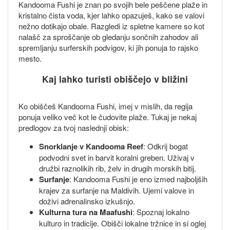
Kandooma Fushi je znan po svojih bele peščene plaže in
kristalno čista voda, kjer lahko opazuješ, kako se valovi
nežno dotikajo obale. Razgledi iz spletne kamere so kot
nalašč za sproščanje ob gledanju sončnih zahodov ali
spremljanju surferskih podvigov, ki jih ponuja to rajsko
mesto.
Kaj lahko turisti obiščejo v bližini
Ko obiščeš Kandooma Fushi, imej v mislih, da regija
ponuja veliko več kot le čudovite plaže. Tukaj je nekaj
predlogov za tvoj naslednji obisk:
Snorklanje v Kandooma Reef
: Odkrij bogat
podvodni svet in barvit koralni greben. Uživaj v
družbi raznolikih rib, želv in drugih morskih bitij.
Surfanje
: Kandooma Fushi je eno izmed najboljših
krajev za surfanje na Maldivih. Ujemi valove in
doživi adrenalinsko izkušnjo.
Kulturna tura na Maafushi
: Spoznaj lokalno
kulturo in tradicije. Obišči lokalne tržnice in si oglej