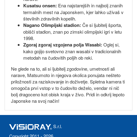
Kusatsu onsen:
Ena najstarejših in najbolj znanih
termalnih mest na Japonskem, kjer lahko uživaš v
številnih zdravilnih kopelih.
Nagano Olimpijski stadion:
Če si ljubitelj športa,
obišči stadion, znan po zimski olimpijski igri v letu
1998.
Zgoraj zgoraj vzgojena polja Wasabi:
Oglej si,
kako gojijo svetovno znan wasabi v tradicionalnih
metodah na čudovitih poljih ob reki.
Ne glede na to, ali si ljubitelj zgodovine, umetnosti ali
narave, Matsumoto in njegova okolica ponujata nešteto
priložnosti za raziskovanje in doživetje. Spletna kamera ti
omogoča prvi vstop v to čudovito deželo, vendar ni nič
bolj dragoceno kot obisk kraja v živo. Pridi in odkrij lepoto
Japonske na svoj način!
S.r.l.
Copyright 2011 - 2026