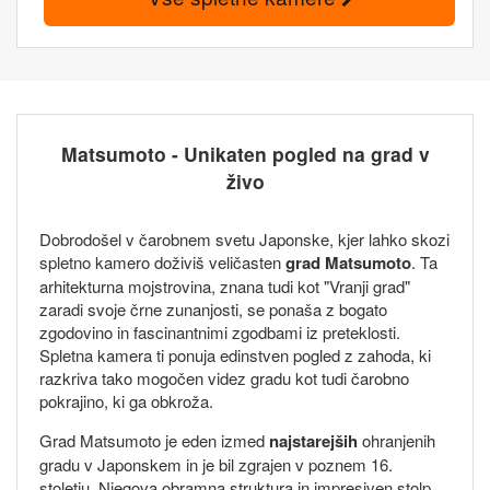
Matsumoto - Unikaten pogled na grad v
živo
Dobrodošel v čarobnem svetu Japonske, kjer lahko skozi
spletno kamero doživiš veličasten
grad Matsumoto
. Ta
arhitekturna mojstrovina, znana tudi kot "Vranji grad"
zaradi svoje črne zunanjosti, se ponaša z bogato
zgodovino in fascinantnimi zgodbami iz preteklosti.
Spletna kamera ti ponuja edinstven pogled z zahoda, ki
razkriva tako mogočen videz gradu kot tudi čarobno
pokrajino, ki ga obkroža.
Grad Matsumoto je eden izmed
najstarejših
ohranjenih
gradu v Japonskem in je bil zgrajen v poznem 16.
stoletju. Njegova obramna struktura in impresiven stolp