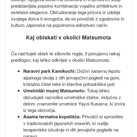
predstavljata popolno kombinacijo vojaške arhitekture in
estetske elegance. Občudovanje tega prizora iz udobja
svojega doma ti omogoča, da se povežeš z zgodovino in
kulturo Japonske na popolnoma edinstven način.
Kaj obiskati v okolici Matsumota
Če načrtuješ obisk te slikovite regije, ti ponujamo nekaj
predlogov, kaj lahko odkriješ v okolici Matsumota:
Naravni park Kamikochi:
Doživi naravno lepoto
alpskega okolja z dih jemajočimi pogledi na gore,
kristalno čiste reke in številne pohodniške poti.
Umetniški muzej Matsumoto:
Tukaj lahko
občuduješ raznolike umetniške zbirke, vključno z
delom znamenite umetnice Yayoi Kusama, ki izvira
iz tega območja.
Asama termalna kopališča:
Privošči si sprostitev
v tradicionalnih japonskih onsenih, ki nudijo
terapevtske izkušnje in dih jemajoče poglede na
naravo.