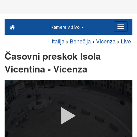
Kamere v živo
Italija
Benečija
Vicenza
Live
Časovni preskok Isola
Vicentina - Vicenza