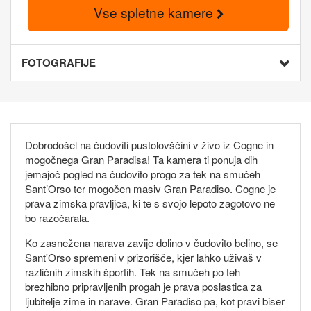
Vse spletne kamere
FOTOGRAFIJE
Dobrodošel na čudoviti pustolovščini v živo iz Cogne in
mogočnega Gran Paradisa! Ta kamera ti ponuja dih
jemajoč pogled na čudovito progo za tek na smučeh
Sant’Orso ter mogočen masiv Gran Paradiso. Cogne je
prava zimska pravljica, ki te s svojo lepoto zagotovo ne
bo razočarala.
Ko zasnežena narava zavije dolino v čudovito belino, se
Sant'Orso spremeni v prizorišče, kjer lahko uživaš v
različnih zimskih športih. Tek na smučeh po teh
brezhibno pripravljenih progah je prava poslastica za
ljubitelje zime in narave. Gran Paradiso pa, kot pravi biser