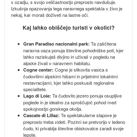
v ozadju, s svojo veličastnostjo preprosto navdušuje.
Izkušnja opazovanja tega naravnega spektakla v živo je
nekaj, kar moraš doživeti na lastne oči.
Kaj lahko obiščejo turisti v okolici?
Gran Paradiso nacionalni park:
Ta zaščitena
naravna oaza ponuja številne pohodniške poti, kjer
lahko raziskuješ divjino in uživaš v pogledu na
alpske živali v naravnem habitatu.
Cogne center:
Cogne je slikovita vasica s
čudovitimi alpskimi hišami in prijetnimi lokalnimi
restavracijami, kjer lahko poskusiš regionalne
specialitete.
Lago di Loie:
Ta čudovito jezero ponuja osupljive
poglede in je idealno za sproščujoč pohod med
spokojnostjo gorskega okolja.
Cascate di Lillaz:
Te spektakularne slapove je
preprosto treba videti. Pozimi se pretvorijo v ledeno
čudo, ki privablja številne obiskovalce zaradi svoje
lepote.