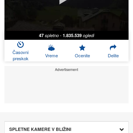
47
spletno
-
1.835.539
ogledi
Časovni
Vreme
Ocenite
Delite
preskok
Advertisement
SPLETNE KAMERE V BLIŽINI