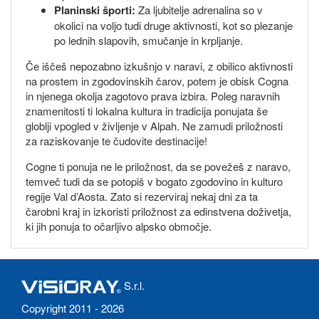
Planinski športi:
Za ljubitelje adrenalina so v
okolici na voljo tudi druge aktivnosti, kot so plezanje
po lednih slapovih, smučanje in krpljanje.
Če iščeš nepozabno izkušnjo v naravi, z obilico aktivnosti
na prostem in zgodovinskih čarov, potem je obisk Cogna
in njenega okolja zagotovo prava izbira. Poleg naravnih
znamenitosti ti lokalna kultura in tradicija ponujata še
globlji vpogled v življenje v Alpah. Ne zamudi priložnosti
za raziskovanje te čudovite destinacije!
Cogne ti ponuja ne le priložnost, da se povežeš z naravo,
temveč tudi da se potopiš v bogato zgodovino in kulturo
regije Val d’Aosta. Zato si rezerviraj nekaj dni za ta
čarobni kraj in izkoristi priložnost za edinstvena doživetja,
ki jih ponuja to očarljivo alpsko območje.
S.r.l.
Copyright 2011 - 2026