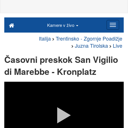
Kamere v živo
Italija
Trentinsko - Zgornje Poadižje
Juzna Tirolska
Live
Časovni preskok San Vigilio
di Marebbe - Kronplatz