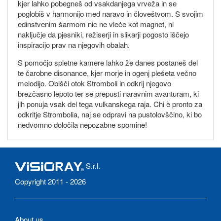
kjer lahko pobegneš od vsakdanjega vrveža in se
poglobiš v harmonijo med naravo in človeštvom. S svojim
edinstvenim šarmom nic ne vleče kot magnet, ni
naključje da pjesniki, režiserji in slikarji pogosto iščejo
inspiracijo prav na njegovih obalah.
S pomočjo spletne kamere lahko že danes postaneš del
te čarobne disonance, kjer morje in ogenj plešeta večno
melodijo. Obišči otok Stromboli in odkrij njegovo
brezčasno lepoto ter se prepusti naravnim avanturam, ki
jih ponuja vsak del tega vulkanskega raja. Chi è pronto za
odkritje Strombolia, naj se odpravi na pustolovščino, ki bo
nedvomno določila nepozabne spomine!
S.r.l.
Copyright 2011 - 2026
About us