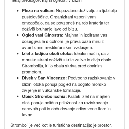
Pleza na vulkan:
Nepozabno doživetje za ljubitelje
pustolovščine. Organizirani vzponi vam
omogočajo, da se povzpneš na rob kraterja ter
doživiš bruhanje lave od blizu.
Ogled vasi Ginostra:
Majhna in izolirana vas,
dosegljiva le s čolnom, je prava oaza miru z
avtentičnim mediteranskim vzdušjem.
Izlet z ladjico okoli otoka:
Idealen način, da z
morske strani doživiš skrite zalive in divjo obalo
Strombolija, ki jo obala skriva pred obalnim
prometom.
Divek v San Vincenzo:
Podvodno raziskovanje v
bližini otoka ponuja pogled na bogato morsko
življenje in vulkanske formacije.
Obisk Strombolicchia:
Kratek izlet na majhen
otok ponuja odlično priložnost za raziskovanje
naravnih poti in občudovanje edinstvene flore in
favne.
Stromboli je več kot le turistična destinacija; je prostor,