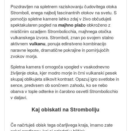
Pozdravljen na spletnem raziskovanju čudovitega otoka
Stromboli, enega najbolj fascinantnih otokov na svetu. S
pomočjo spletne kamere lahko zdaj v živo občuduješ
spektakularen pogled na
majhno plažo
obkroženo z
mističnim ozadjem Strombolicchia, majhnega otočka
vulkanskega izvora. Stromboli, znan po svojem stalno
aktivnem
vulkanu
, ponuja edinstveno kombinacijo
naravne lepote, dramatične pokrajine in pomirjujočih
zvokov morja.
Spletna kamera ti omogoča vpogled v vsakodnevno
življenje otoka, kjer modro morje in črni vulkanski pesek
skupaj oblikujeta slikovit kontrast. Opazuj igro svetlobe in
sence, predvsem ob sončnem zahodu, ko se nebo
obarva v tople odtenke in čarobno osvetli Strombolicchio
v daljavi.
Kaj obiskati na Stromboliju
Če načrtuješ obisk tega očarljivega kraja, imamo zate
nekaj predlogov, kaj si ogledati v bližini: