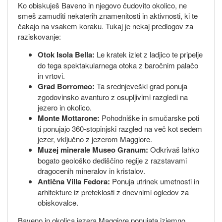
Ko obiskuješ Baveno in njegovo čudovito okolico, ne
smeš zamuditi nekaterih znamenitosti in aktivnosti, ki te
čakajo na vsakem koraku. Tukaj je nekaj predlogov za
raziskovanje:
Otok Isola Bella:
Le kratek izlet z ladjico te pripelje
do tega spektakularnega otoka z baročnim palačo
in vrtovi.
Grad Borromeo:
Ta srednjeveški grad ponuja
zgodovinsko avanturo z osupljivimi razgledi na
jezero in okolico.
Monte Mottarone:
Pohodniške in smučarske poti
ti ponujajo 360-stopinjski razgled na več kot sedem
jezer, vključno z jezerom Maggiore.
Muzej minerale Museo Granum:
Odkrivaš lahko
bogato geološko dediščino regije z razstavami
dragocenih mineralov in kristalov.
Antična Villa Fedora:
Ponuja utrinek umetnosti in
arhitekture iz preteklosti z dnevnimi ogledov za
obiskovalce.
Baveno in okolica jezera Maggiore ponujata izjemno