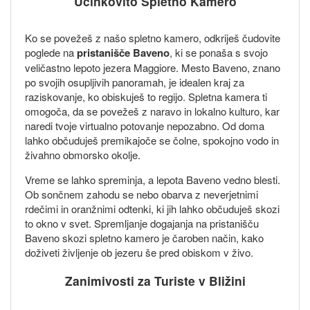
Učinkovito Spletno Kamero
Ko se povežeš z našo spletno kamero, odkriješ čudovite
poglede na
pristanišče Baveno
, ki se ponaša s svojo
veličastno lepoto jezera Maggiore. Mesto Baveno, znano
po svojih osupljivih panoramah, je idealen kraj za
raziskovanje, ko obiskuješ to regijo. Spletna kamera ti
omogoča, da se povežeš z naravo in lokalno kulturo, kar
naredi tvoje virtualno potovanje nepozabno. Od doma
lahko občuduješ premikajoče se čolne, spokojno vodo in
živahno obmorsko okolje.
Vreme se lahko spreminja, a lepota Baveno vedno blesti.
Ob sončnem zahodu se nebo obarva z neverjetnimi
rdečimi in oranžnimi odtenki, ki jih lahko občuduješ skozi
to okno v svet. Spremljanje dogajanja na pristanišču
Baveno skozi spletno kamero je čaroben način, kako
doživeti življenje ob jezeru še pred obiskom v živo.
Zanimivosti za Turiste v Bližini