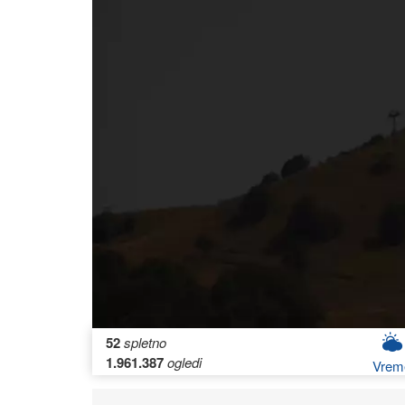
52
spletno
1.961.387
ogledi
Vrem