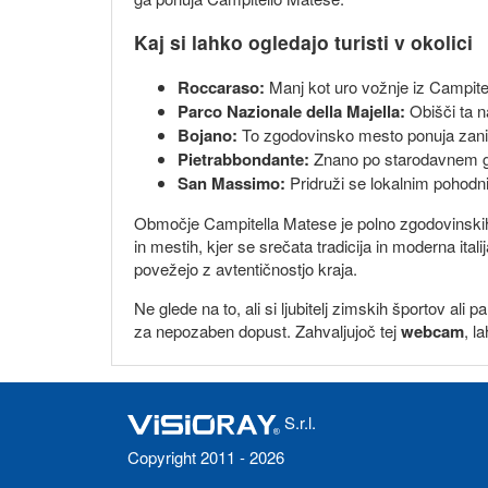
Kaj si lahko ogledajo turisti v okolici
Roccaraso:
Manj kot uro vožnje iz Campite
Parco Nazionale della Majella:
Obišči ta n
Bojano:
To zgodovinsko mesto ponuja zanimi
Pietrabbondante:
Znano po starodavnem gl
San Massimo:
Pridruži se lokalnim pohodni
Območje Campitella Matese je polno zgodovinskih i
in mestih, kjer se srečata tradicija in moderna itali
povežejo z avtentičnostjo kraja.
Ne glede na to, ali si ljubitelj zimskih športov al
za nepozaben dopust. Zahvaljujoč tej
webcam
, l
S.r.l.
Copyright 2011 - 2026