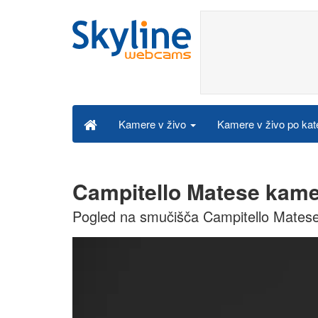
Kamere v živo po kat
Kamere v živo
Campitello Matese kame
Pogled na smučišča Campitello Mates