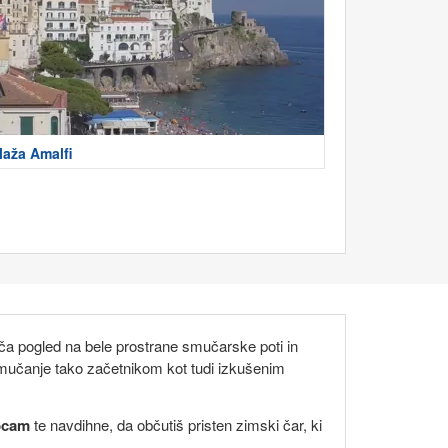
laža Amalfi
a pogled na bele prostrane smučarske poti in
smučanje tako začetnikom kot tudi izkušenim
bcam
te navdihne, da občutiš pristen zimski čar, ki