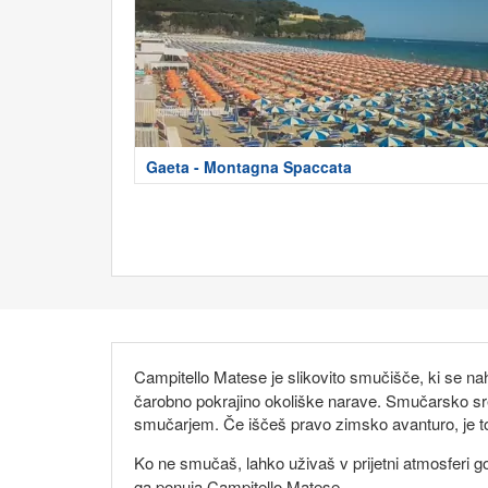
Gaeta - Montagna Spaccata
Campitello Matese je slikovito smučišče, ki se nah
čarobno pokrajino okoliške narave. Smučarsko sre
smučarjem. Če iščeš pravo zimsko avanturo, je t
Ko ne smučaš, lahko uživaš v prijetni atmosferi go
ga ponuja Campitello Matese.