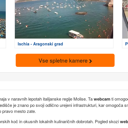
Ischia - Aragonski grad
P
Vse spletne kamere
aja v naravnih lepotah italijanske regije Molise. Ta
webcam
ti omogoč
dišče je znano po svoji odlično urejeni infrastrukturi, kar omogoča 
o pravo mesto zate.
rskih koč in okusnih lokalnih kulinaričnih dobrotah. Pogled skozi
we