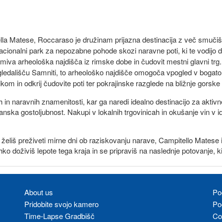
lla Matese, Roccaraso je družinam prijazna destinacija z več smučišč
acionalni park za nepozabne pohode skozi naravne poti, ki te vodijo do 
va arheološka najdišča iz rimske dobe in čudovit mestni glavni trg.
edališču Samniti, to arheološko najdišče omogoča vpogled v bogato
kom in odkrij čudovite poti ter pokrajinske razglede na bližnje gorske
n naravnih znamenitosti, kar ga naredi idealno destinacijo za aktivne
janska gostoljubnost. Nakupi v lokalnih trgovinicah in okušanje vin v idil
i pa želiš preživeti mirne dni ob raziskovanju narave, Campitello Matese
ahko doživiš lepote tega kraja in se pripraviš na naslednje potovanje, k
About us
Po
Pridobite svojo kamero
Po
Time-Lapse Gradbišč
Co