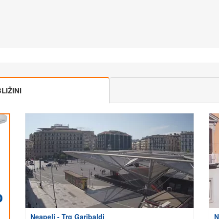
IŽINI
Neapelj - Trg Garibaldi
N