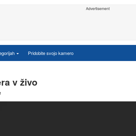
Advertisement
egorijah
Pridobite svojo kamero
ra v živo
e