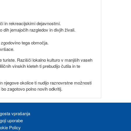
i in rekreacijskimi dejavnostmi.
dih jemajočih razgledov in divjih živali.
 zgodovino tega območja.
 vršace.
 turiste. Razišči lokalno kulturo v manjših vaseh
ičnih vinskih kleteh ti prebudijo čutila in te
 in njegove okolice ti nudijo raznovrstne možnosti
i bo zagotovo polno novih odkritij.
gosta vprašanja
goji uporabe
okie Policy