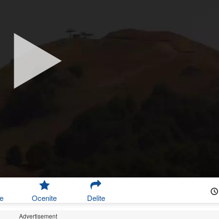
e
Ocenite
Delite
Advertisement