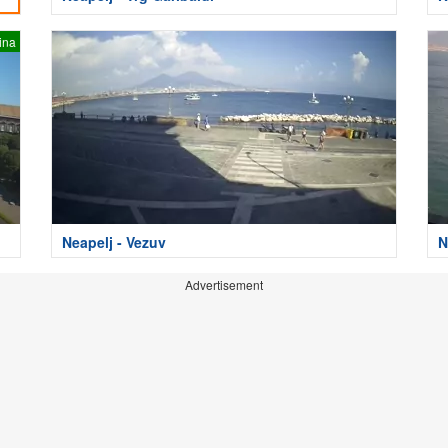
ina
Neapelj - Vezuv
N
Advertisement