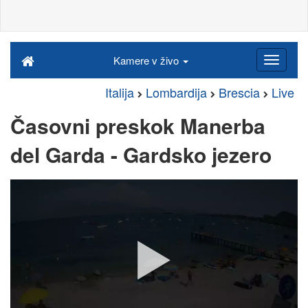
Kamere v živo
Italija
Lombardija
Brescia
Live
Časovni preskok Manerba
del Garda - Gardsko jezero