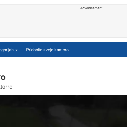
Advertisement
egorijah
Pridobite svojo kamero
vo
torre