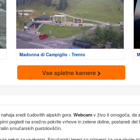
Madonna di Campiglio - Trento
M
Vse spletne kamere
 nahaja sredi čudovitih alpskih gora.
Webcam
v živo ti omogoča, da 
lepimi pogledi na snežno pokrite vrhove in zelene doline, postaneš de
nalin smučarskih pustolovščin.
ponuja nekaj za vsakogar. Smučarski tereni so primerni za vse nivoje 