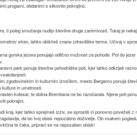
imi progami, obdanimi s slikovito pokrajino.
re, ti poleg smučanja nudijo številne druge zanimivosti. Tukaj je neka
ometrov stran, lahko obiščeš znane zdraviliške terme. Uživaj v sprosti
na gorska jezera ponujajo odlično možnost za pohode. Pot do jezer ni 
v.
ravni park ponuja številne pohodniške poti, kjer lahko odkriješ raznolik
e vsakdanjosti.
m zgodovinskim in kulturnim izročilom, mesto Bergamo ponuja števil
 kulture in umetnosti.
rasten kolesar, te dolina Brembana ne bo razočarala. Njene poti ponuj
ti pokrajini.
udi kraj, kjer lahko sprejmeš izziv, se sprostiš in ponovno povežeš 
 zagotavlja, da bo tvoj obisk nepozabno doživetje. Ob vsakem pogledu
ovščina te čaka, pripravi se na nepozaben obisk!