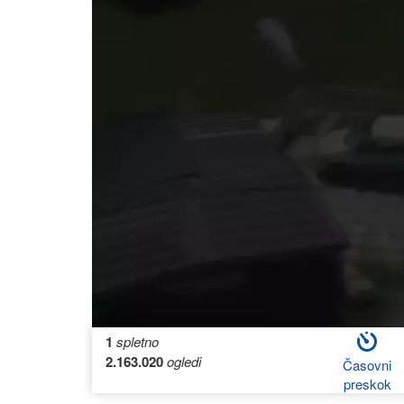
1
spletno
2.163.020
ogledi
Časovni
preskok