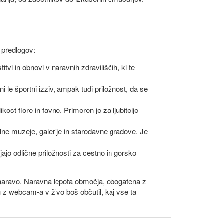
j predlogov:
tvi in obnovi v naravnih zdraviliščih, ki te
le športni izziv, ampak tudi priložnost, da se
ost flore in favne. Primeren je za ljubitelje
ne muzeje, galerije in starodavne gradove. Je
ajo odlične priložnosti za cestno in gorsko
z naravo. Naravna lepota območja, obogatena z
 z webcam-a v živo boš občutil, kaj vse ta