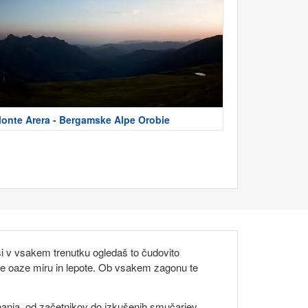
onte Arera - Bergamske Alpe Orobie
si v vsakem trenutku ogledaš to čudovito
l te oaze miru in lepote. Ob vsakem zagonu te
znanja, od začetnikov do izkušenih smučarjev.