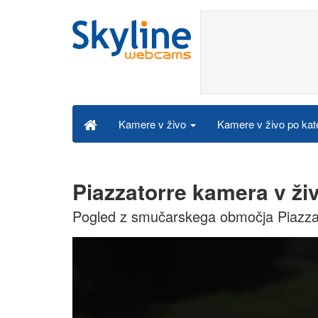
Kamere v živo po kat
Kamere v živo
Piazzatorre kamera v ži
Pogled z smučarskega območja Piazza