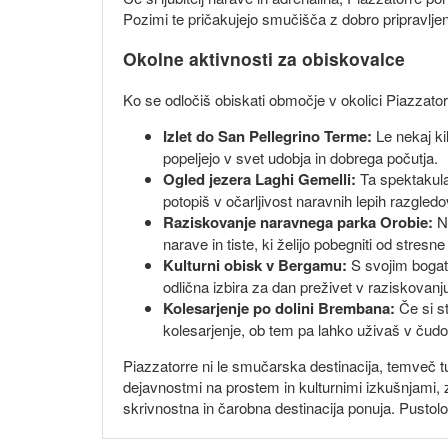
Pozimi te pričakujejo smučišča z dobro pripravljen
Okolne aktivnosti za obiskovalce
Ko se odločiš obiskati območje v okolici Piazzator
Izlet do San Pellegrino Terme:
Le nekaj kil
popeljejo v svet udobja in dobrega počutja.
Ogled jezera Laghi Gemelli:
Ta spektakular
potopiš v očarljivost naravnih lepih razgledo
Raziskovanje naravnega parka Orobie:
Na
narave in tiste, ki želijo pobegniti od stresn
Kulturni obisk v Bergamu:
S svojim bogati
odlična izbira za dan preživet v raziskovanju
Kolesarjenje po dolini Brembana:
Če si st
kolesarjenje, ob tem pa lahko uživaš v čudovi
Piazzatorre ni le smučarska destinacija, temveč t
dejavnostmi na prostem in kulturnimi izkušnjami,
skrivnostna in čarobna destinacija ponuja. Pustol