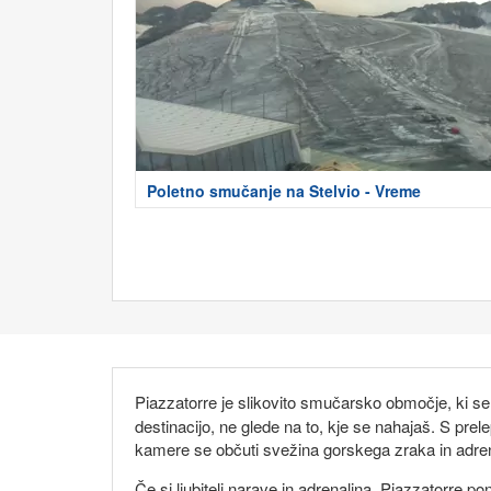
Poletno smučanje na Stelvio - Vreme
Piazzatorre je slikovito smučarsko območje, ki se
destinacijo, ne glede na to, kje se nahajaš. S pre
kamere se občuti svežina gorskega zraka in adre
Če si ljubitelj narave in adrenalina, Piazzatorre 