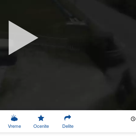
Vreme
Ocenite
Delite