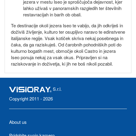
jezera v mestu Iseo je sproščujoča dejavnost, kjer
lahko uživaš v panoramskih razgledih ter številnih
restavracijah in barih ob obali.
Te destinacije okoli jezera Iseo te vabijo, da jih odkriješ in
doživiš življenje, kulturo ter osupljivo naravo te edinstvene
italijanske regije. Vsak kotiček skriva nekaj posebnega in
čaka, da ga raziskuješ. Od čarobnih pohodniških poti do
kulturno bogatih mest, območje okoli Castro in jezera
Iseo ponuja nekaj za vsak okus. Pripravljen si na
raziskovanje in doživetja, ki jih ne boš nikoli pozabil.
S.r.l.
Copyright 2011 - 2026
About us
Pridobite svojo kamero