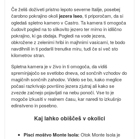
Če želiš doživeti pristno lepoto severne Italije, posebej
čarobno pokrajino okoli
jezera Iseo
, ti priporočam, da si
ogledaš spletno kamero v Castro. Ta kamera ti omogoča
čudovit pogled na to slikovito jezero ter mirno in idilično
pokrajino, ki ga obdaja. Pogledi na vode jezera,
obkrožene z zelenimi hribi in majhnimi vasicami, te bodo
navdihnili in ti podarili trenutke miru, tudi če si več sto
kilometrov stran.
Spletna kamera je v živo in ti omogoča, da vidiš
spreminjajočo se svetlobo dneva, od sončnih vzhodov do
magičnih sončnih zahodov. Videlo se bo, kako meglice
počasi razkrivajo površino jezera zjutraj ali kako se
zvezde začnejo pojavljati na nebu ponoči. Vse to je
mogoče izkusiti v realnem času, kar naredi to izkušnjo
edinstveno in posebno.
Kaj lahko obiščeš v okolici
Pisci moštvo Monte Isola:
Otok Monte Isola je