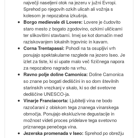
največji naseljeni otok na jezeru v južni Evropi.
Sprehod po njegovih ozkih ulicah ali vožnja s
kolesom je nepozabna izkušnja.
Borgo medievale di Lovere:
Lovere je čudovito
staro mesto z bogato zgodovino, ozkimi uličicami
ter slikovitimi stavbami. Imej se kot domačin med
raziskovanjem lokalnih trgovinic in kavarn.
Corna Trentapassi:
Pohodi na ta osupljivi vrh
ponujajo spektakularne razglede na jezero Iseo. Je
izlet za tiste, ki si upate malo več fizičnega napora
za nepozabno nagrado na vrhu.
Ravno polje doline Camonica:
Doline Camonica
so znane po bogati dediščini in so dom številnih
starinskih vrezkanj v skalo, ki so del svetovne
dediščine UNESCO-ja.
Vinarje Franciacorta:
Ljubitelji vina ne bodo
razočarani z obiskom tega znanega vinarskega
območja. Ponujajo ekskluzivne degustacije in
možnost videti proces pridelave tega svetovno
priznanega penečega vina.
Jezerska promenada v Iseo:
Sprehod po obrežju