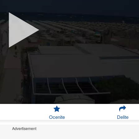
Ocenite
Delite
Advertisement