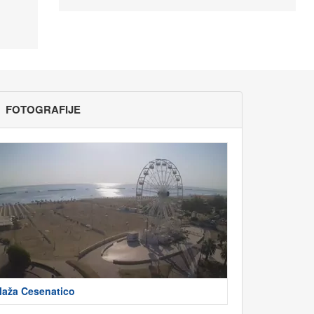
FOTOGRAFIJE
laža Cesenatico