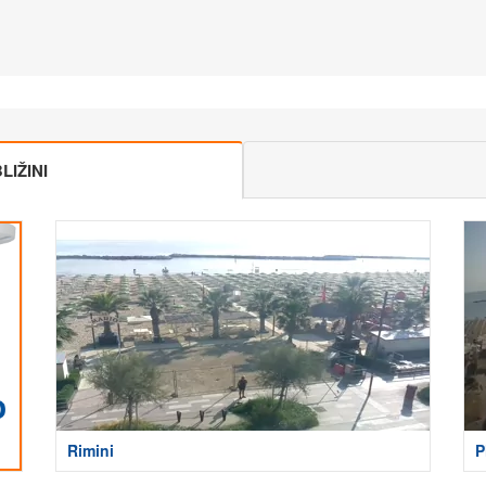
IŽINI
Rimini
P