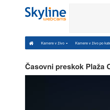
Kamere v živo po kat
Kamere v živo
Časovni preskok Plaža C