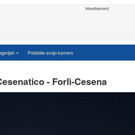
Advertisement
egorijah
Pridobite svojo kamero
esenatico - Forlì-Cesena