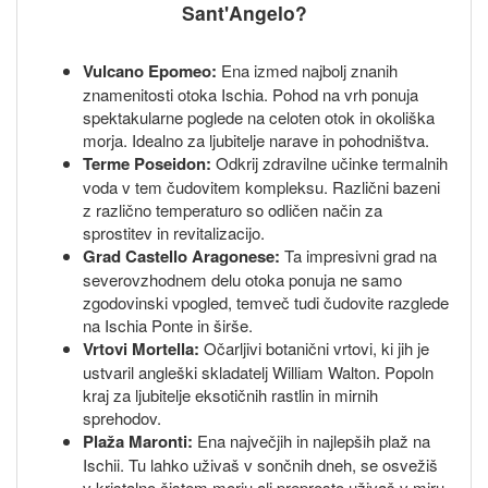
Sant'Angelo?
Vulcano Epomeo:
Ena izmed najbolj znanih
znamenitosti otoka Ischia. Pohod na vrh ponuja
spektakularne poglede na celoten otok in okoliška
morja. Idealno za ljubitelje narave in pohodništva.
Terme Poseidon:
Odkrij zdravilne učinke termalnih
voda v tem čudovitem kompleksu. Različni bazeni
z različno temperaturo so odličen način za
sprostitev in revitalizacijo.
Grad Castello Aragonese:
Ta impresivni grad na
severovzhodnem delu otoka ponuja ne samo
zgodovinski vpogled, temveč tudi čudovite razglede
na Ischia Ponte in širše.
Vrtovi Mortella:
Očarljivi botanični vrtovi, ki jih je
ustvaril angleški skladatelj William Walton. Popoln
kraj za ljubitelje eksotičnih rastlin in mirnih
sprehodov.
Plaža Maronti:
Ena največjih in najlepših plaž na
Ischii. Tu lahko uživaš v sončnih dneh, se osvežiš
v kristalno čistem morju ali preprosto uživaš v miru