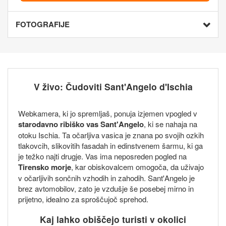
FOTOGRAFIJE
V živo: Čudoviti Sant'Angelo d'Ischia
Webkamera, ki jo spremljaš, ponuja izjemen vpogled v
starodavno ribiško vas Sant'Angelo
, ki se nahaja na
otoku Ischia. Ta očarljiva vasica je znana po svojih ozkih
tlakovcih, slikovitih fasadah in edinstvenem šarmu, ki ga
je težko najti drugje. Vas ima neposreden pogled na
Tirensko morje
, kar obiskovalcem omogoča, da uživajo
v očarljivih sončnih vzhodih in zahodih. Sant'Angelo je
brez avtomobilov, zato je vzdušje še posebej mirno in
prijetno, idealno za sproščujoč sprehod.
Kaj lahko obiščejo turisti v okolici