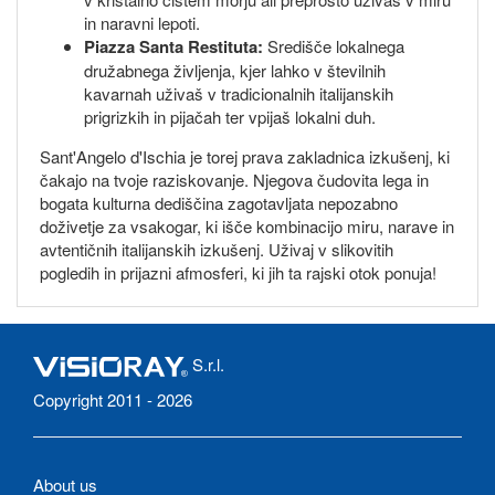
in naravni lepoti.
Piazza Santa Restituta:
Središče lokalnega
družabnega življenja, kjer lahko v številnih
kavarnah uživaš v tradicionalnih italijanskih
prigrizkih in pijačah ter vpijaš lokalni duh.
Sant'Angelo d'Ischia je torej prava zakladnica izkušenj, ki
čakajo na tvoje raziskovanje. Njegova čudovita lega in
bogata kulturna dediščina zagotavljata nepozabno
doživetje za vsakogar, ki išče kombinacijo miru, narave in
avtentičnih italijanskih izkušenj. Uživaj v slikovitih
pogledih in prijazni afmosferi, ki jih ta rajski otok ponuja!
S.r.l.
Copyright 2011 - 2026
About us