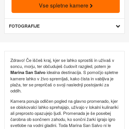
Vse spletne kamere
FOTOGRAFIJE
Zdravo! Če iščeš kraj, kjer se lahko sprostiš in uživaš v
soncu, morju, ter občuduješ čudovit razgled, potem je
Marina San Salvo
idealna destinacija. S pomočjo spletne
kamere lahko v živo spremljaš, kako čista in vabljiva je
plaža, ter se prepričaš o svoji naslednji postojanki za
oddih.
Kamera ponuja odličen pogled na glavno promenado, kjer
se obiskovalci lahko sprehajajo, uživajo v lokalni kulinariki
ali preprosto opazujejo ljudi. Promenada je še posebej
čarobna ob sončnem zahodu, ko sončni žarki igrajo igro
svetlobe na vodni gladini. Toda Marina San Salvo ni le