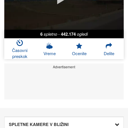
6
spletno
-
442.174
ogledi
Časovni
Vreme
Ocenite
Delite
preskok
Advertisement
SPLETNE KAMERE V BLIŽINI