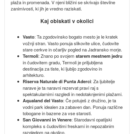
plaža in promenada. V njeni bližini se skrivajo številne
zanimivosti, ki jih je vredno raziskati.
Kaj obiskati v okolici
Vasto
: Ta zgodovinsko bogato mesto je le kratek
vožnji stran. Vasto ponuja slikovite ulice, čudovite
stare cerkve in očarljiv pogled na Jadransko morje.
Termoli
: Znano po svojem
starem mestnem jedru
in čudovitem gradu, Termoli je priljubljena
destinacija za tiste, ki ljubijo zgodovino in
arhitekturo.
Riserva Naturale di Punta Aderci
: Za ljubitelje
narave je ta naravni rezervat pravi raj s
spektakularnimi razgledi in nedotaknjenimi plažami.
Aqualand del Vasto
: Če potuješ z družino, je ta
vodni park idealen za zabaven dan. Ponuja različne
tobogane in bazene za vse starosti.
San Giovanni in Venere
: Starodavni opatijski
kompleks s čudovitimi freskami in nepozabnim
razgledom na okolico.