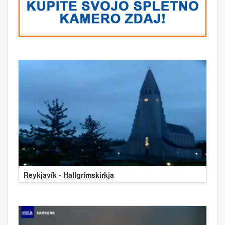
Reykjavík - Hallgrímskirkja