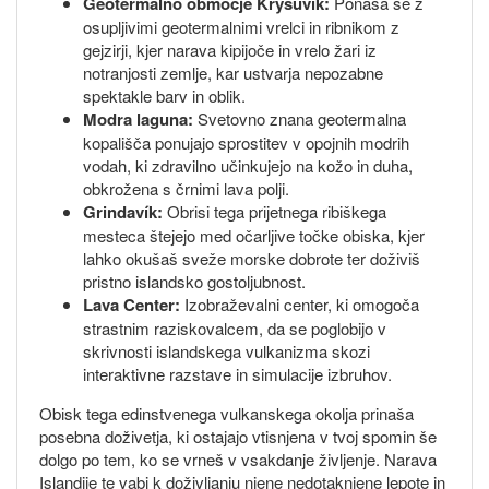
Geotermalno območje Krýsuvík:
Ponaša se z
osupljivimi geotermalnimi vrelci in ribnikom z
gejzirji, kjer narava kipijoče in vrelo žari iz
notranjosti zemlje, kar ustvarja nepozabne
spektakle barv in oblik.
Modra laguna:
Svetovno znana geotermalna
kopališča ponujajo sprostitev v opojnih modrih
vodah, ki zdravilno učinkujejo na kožo in duha,
obkrožena s črnimi lava polji.
Grindavík:
Obrisi tega prijetnega ribiškega
mesteca štejejo med očarljive točke obiska, kjer
lahko okušaš sveže morske dobrote ter doživiš
pristno islandsko gostoljubnost.
Lava Center:
Izobraževalni center, ki omogoča
strastnim raziskovalcem, da se poglobijo v
skrivnosti islandskega vulkanizma skozi
interaktivne razstave in simulacije izbruhov.
Obisk tega edinstvenega vulkanskega okolja prinaša
posebna doživetja, ki ostajajo vtisnjena v tvoj spomin še
dolgo po tem, ko se vrneš v vsakdanje življenje. Narava
Islandije te vabi k doživljanju njene nedotaknjene lepote in