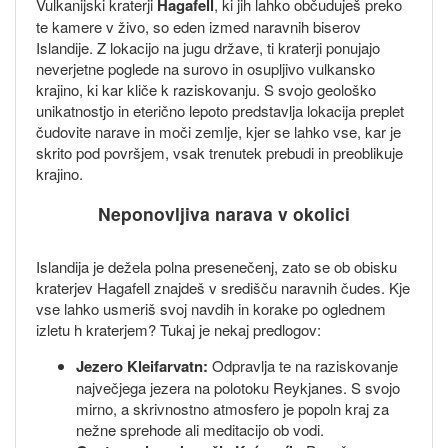
Vulkanijski kraterji
Hagafell
, ki jih lahko občuduješ preko
te kamere v živo, so eden izmed naravnih biserov
Islandije. Z lokacijo na jugu države, ti kraterji ponujajo
neverjetne poglede na surovo in osupljivo vulkansko
krajino, ki kar kliče k raziskovanju. S svojo geološko
unikatnostjo in eterično lepoto predstavlja lokacija preplet
čudovite narave in moči zemlje, kjer se lahko vse, kar je
skrito pod površjem, vsak trenutek prebudi in preoblikuje
krajino.
Neponovljiva narava v okolici
Islandija je dežela polna presenečenj, zato se ob obisku
kraterjev Hagafell znajdeš v središču naravnih čudes. Kje
vse lahko usmeriš svoj navdih in korake po oglednem
izletu h kraterjem? Tukaj je nekaj predlogov:
Jezero Kleifarvatn:
Odpravlja te na raziskovanje
največjega jezera na polotoku Reykjanes. S svojo
mirno, a skrivnostno atmosfero je popoln kraj za
nežne sprehode ali meditacijo ob vodi.