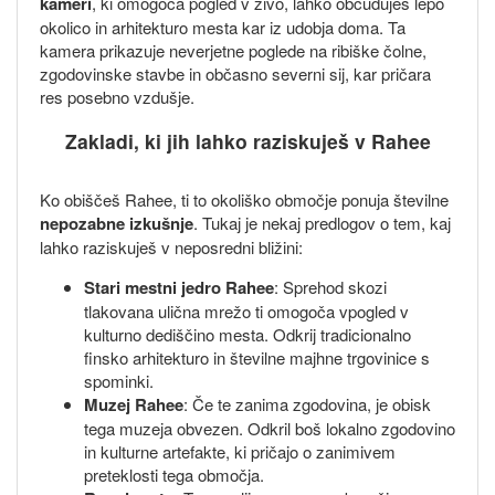
kameri
, ki omogoča pogled v živo, lahko občuduješ lepo
okolico in arhitekturo mesta kar iz udobja doma. Ta
kamera prikazuje neverjetne poglede na ribiške čolne,
zgodovinske stavbe in občasno severni sij, kar pričara
res posebno vzdušje.
Zakladi, ki jih lahko raziskuješ v Rahee
Ko obiščeš Rahee, ti to okoliško območje ponuja številne
nepozabne izkušnje
. Tukaj je nekaj predlogov o tem, kaj
lahko raziskuješ v neposredni bližini:
Stari mestni jedro Rahee
: Sprehod skozi
tlakovana ulična mrežo ti omogoča vpogled v
kulturno dediščino mesta. Odkrij tradicionalno
finsko arhitekturo in številne majhne trgovinice s
spominki.
Muzej Rahee
: Če te zanima zgodovina, je obisk
tega muzeja obvezen. Odkril boš lokalno zgodovino
in kulturne artefakte, ki pričajo o zanimivem
preteklosti tega območja.