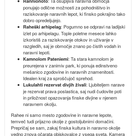
Rannionoto
: Ta osupljiva naravna območja
ponujajo odlične možnosti za pohodništvo in
raziskovanje naravnih lepot, ki finsko pokrajino tako
dobro opredeljujejo.
Raheški arhipelag
: Pogumno se odpravi na ladijski
izlet po arhipelagu. Tople poletne mesece lahko
izkoristiš za raziskovanje otokov in uživanje v
razgledih, saj je območje znano po čistih vodah in
naravni lepoti.
Kamnolom Pateniemi
: Ta stara kamnolom je
preurejena v zanimiv park, ki ponuja edinstveno
mešanico zgodovine in naravnih znamenitosti.
Idealen kraj za sproščujoč sprehod.
Lukulahti rezervat divjih živali
: Ljubiteljem narave
je rezervat prava poslastica, saj nudi čudovite poti
in priložnost opazovanja finske divjine v njenem
naravnem okolju.
Rahee ni samo mesto zgodovine in naravne lepote,
temveč tudi prijazno okolje z gostoljubnimi domačini.
Prepričaj se sam, zakaj finska kultura in naravno okolje
vedno znova očarata obiskovalce z vsega sveta. Kamera