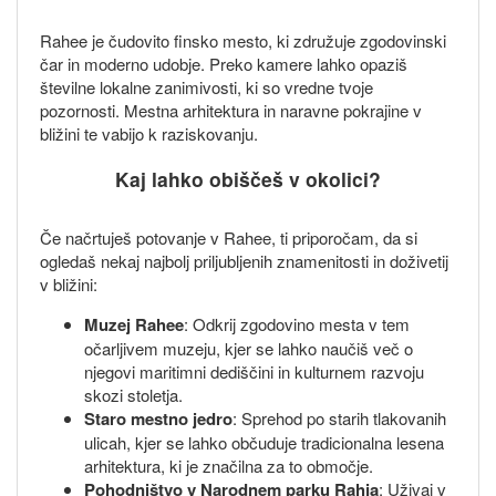
Rahee je čudovito finsko mesto, ki združuje zgodovinski
čar in moderno udobje. Preko kamere lahko opaziš
številne lokalne zanimivosti, ki so vredne tvoje
pozornosti. Mestna arhitektura in naravne pokrajine v
bližini te vabijo k raziskovanju.
Kaj lahko obiščeš v okolici?
Če načrtuješ potovanje v Rahee, ti priporočam, da si
ogledaš nekaj najbolj priljubljenih znamenitosti in doživetij
v bližini:
Muzej Rahee
: Odkrij zgodovino mesta v tem
očarljivem muzeju, kjer se lahko naučiš več o
njegovi maritimni dediščini in kulturnem razvoju
skozi stoletja.
Staro mestno jedro
: Sprehod po starih tlakovanih
ulicah, kjer se lahko občuduje tradicionalna lesena
arhitektura, ki je značilna za to območje.
Pohodništvo v Narodnem parku Rahja
: Uživaj v