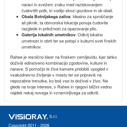
naravi in svežem zraku med raziskovanjem
čudovitih potk, ki vodijo skozi gozdove in ob obali.
Obala Botnijskega zaliva
: Idealno za sproščanje
ali piknik, ta obmorska lokacija ponuja čudovite
razglede in priložnost za opazovanje ptic.
Galerija lokalnih umetnikov
: Odkrij lokalno
umetnost in obrti ter se potopi v kulturni svet finskih
umetnikov.
Rahee je resnično biser na finskem zemljevidu, kjer lahko
doživiš edinstveno kombinacijo zgodovine, kulture in
narave. S pomočjo te žive kamere pridobiš vpogled v
vsakodnevno življenje v mestu ter se pripraviš na
nepozabne trenutke, ko boš vse to doživel v živo. Ne
glede na tvoje interese, v Rahee in njegovi bližini vedno
najdeš nekaj novega in vznemirljivega za odkriti.
S.r.l.
Copyright 2011 - 2026