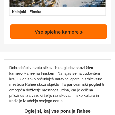
Kalajoki - Finska
Vse spletne kamere
Dobrodošel v svetu slikovitih razgledov skozi
živo
kamero
Rahee na Finskem! Nahajaš se na čudovitem
kraju, kjer lahko občuduješ naravne lepote in arhitekturo
mesteca Rahee skozi objektiv. Ta
panoramski pogled
ti
omogoča doživetje mestnega utripa, kar je odlična
priložnost za vse, ki želijo raziskovati finsko kulturo in
tradicijo iz udobja svojega doma.
Oglej si, kaj vse ponuja Rahee