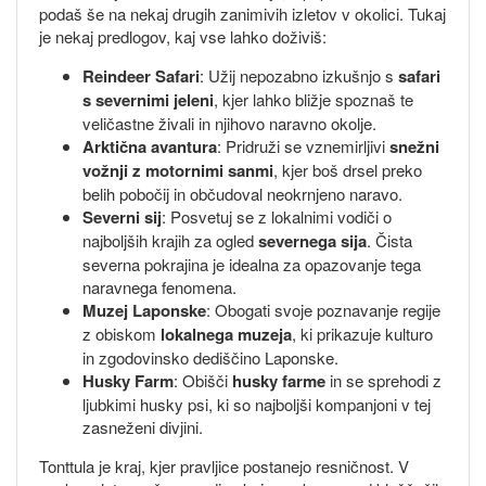
podaš še na nekaj drugih zanimivih izletov v okolici. Tukaj
je nekaj predlogov, kaj vse lahko doživiš:
Reindeer Safari
: Užij nepozabno izkušnjo s
safari
s severnimi jeleni
, kjer lahko bližje spoznaš te
veličastne živali in njihovo naravno okolje.
Arktična avantura
: Pridruži se vznemirljivi
snežni
vožnji z motornimi sanmi
, kjer boš drsel preko
belih pobočij in občudoval neokrnjeno naravo.
Severni sij
: Posvetuj se z lokalnimi vodiči o
najboljših krajih za ogled
severnega sija
. Čista
severna pokrajina je idealna za opazovanje tega
naravnega fenomena.
Muzej Laponske
: Obogati svoje poznavanje regije
z obiskom
lokalnega muzeja
, ki prikazuje kulturo
in zgodovinsko dediščino Laponske.
Husky Farm
: Obišči
husky farme
in se sprehodi z
ljubkimi husky psi, ki so najboljši kompanjoni v tej
zasneženi divjini.
Tonttula je kraj, kjer pravljice postanejo resničnost. V