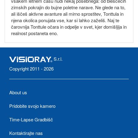
vsakem letnem času nudi nekaj posebnega: od bleščečih
zimskih pokrajin do bujne poletne narave. Ne glede na to,
ali iščeš aktivne avanture ali mirno sprostitev, Tonttula in
njena okolica ponujata vse, kar si lahko zaželiš. Naj te
čarovnija Tonttule očara in odpelje v svet, kjer domišljija in
realnost postaneta eno.
S.r.l.
Copyright 2011 - 2026
About us
Pridobite svojo kamero
Time-Lapse Gradbišč
Kontaktirajte nas