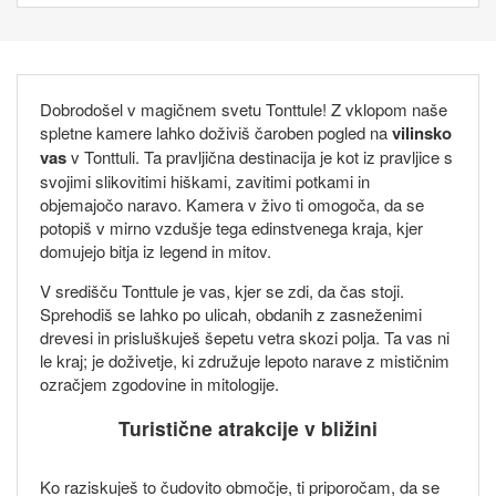
Dobrodošel v magičnem svetu Tonttule! Z vklopom naše
spletne kamere lahko doživiš čaroben pogled na
vilinsko
vas
v Tonttuli. Ta pravljična destinacija je kot iz pravljice s
svojimi slikovitimi hiškami, zavitimi potkami in
objemajočo naravo. Kamera v živo ti omogoča, da se
potopiš v mirno vzdušje tega edinstvenega kraja, kjer
domujejo bitja iz legend in mitov.
V središču Tonttule je vas, kjer se zdi, da čas stoji.
Sprehodiš se lahko po ulicah, obdanih z zasneženimi
drevesi in prisluškuješ šepetu vetra skozi polja. Ta vas ni
le kraj; je doživetje, ki združuje lepoto narave z mističnim
ozračjem zgodovine in mitologije.
Turistične atrakcije v bližini
Ko raziskuješ to čudovito območje, ti priporočam, da se