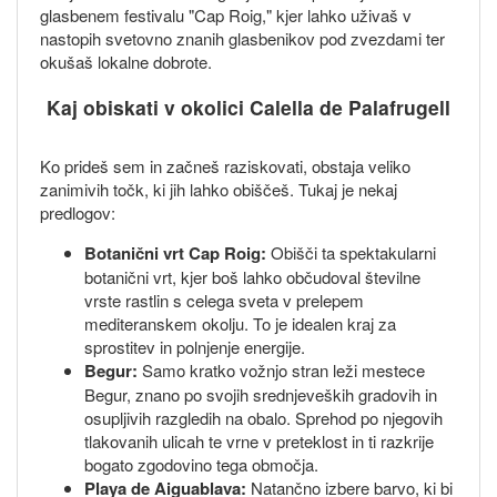
glasbenem festivalu "Cap Roig," kjer lahko uživaš v
nastopih svetovno znanih glasbenikov pod zvezdami ter
okušaš lokalne dobrote.
Kaj obiskati v okolici Calella de Palafrugell
Ko prideš sem in začneš raziskovati, obstaja veliko
zanimivih točk, ki jih lahko obiščeš. Tukaj je nekaj
predlogov:
Botanični vrt Cap Roig:
Obišči ta spektakularni
botanični vrt, kjer boš lahko občudoval številne
vrste rastlin s celega sveta v prelepem
mediteranskem okolju. To je idealen kraj za
sprostitev in polnjenje energije.
Begur:
Samo kratko vožnjo stran leži mestece
Begur, znano po svojih srednjeveških gradovih in
osupljivih razgledih na obalo. Sprehod po njegovih
tlakovanih ulicah te vrne v preteklost in ti razkrije
bogato zgodovino tega območja.
Playa de Aiguablava:
Natančno izbere barvo, ki bi