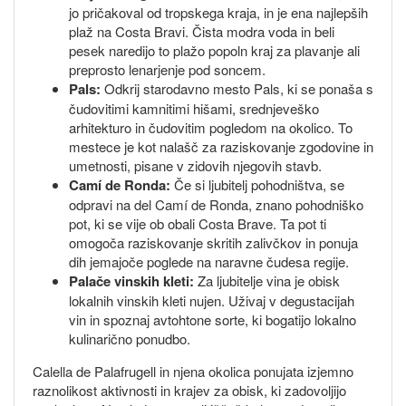
jo pričakoval od tropskega kraja, in je ena najlepših
plaž na Costa Bravi. Čista modra voda in beli
pesek naredijo to plažo popoln kraj za plavanje ali
preprosto lenarjenje pod soncem.
Pals:
Odkrij starodavno mesto Pals, ki se ponaša s
čudovitimi kamnitimi hišami, srednjeveško
arhitekturo in čudovitim pogledom na okolico. To
mestece je kot nalašč za raziskovanje zgodovine in
umetnosti, pisane v zidovih njegovih stavb.
Camí de Ronda:
Če si ljubitelj pohodništva, se
odpravi na del Camí de Ronda, znano pohodniško
pot, ki se vije ob obali Costa Brave. Ta pot ti
omogoča raziskovanje skritih zalivčkov in ponuja
dih jemajoče poglede na naravne čudesa regije.
Palače vinskih kleti:
Za ljubitelje vina je obisk
lokalnih vinskih kleti nujen. Uživaj v degustacijah
vin in spoznaj avtohtone sorte, ki bogatijo lokalno
kulinarično ponudbo.
Calella de Palafrugell in njena okolica ponujata izjemno
raznolikost aktivnosti in krajev za obisk, ki zadovoljijo