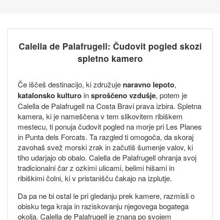
Calella de Palafrugell: Čudovit pogled skozi
spletno kamero
Če iščeš destinacijo, ki združuje
naravno lepoto
,
katalonsko kulturo
in
sproščeno vzdušje
, potem je
Calella de Palafrugell na Costa Bravi prava izbira. Spletna
kamera, ki je nameščena v tem slikovitem ribiškem
mestecu, ti ponuja čudovit pogled na morje pri Les Planes
in Punta dels Forcats. Ta razgled ti omogoča, da skoraj
zavohaš svež morski zrak in začutiš šumenje valov, ki
tiho udarjajo ob obalo. Calella de Palafrugell ohranja svoj
tradicionalni čar z ozkimi ulicami, belimi hišami in
ribiškimi čolni, ki v pristanišču čakajo na izplutje.
Da pa ne bi ostal le pri gledanju prek kamere, razmisli o
obisku tega kraja in raziskovanju njegovega bogatega
okolja. Calella de Palafrugell je znana po svojem