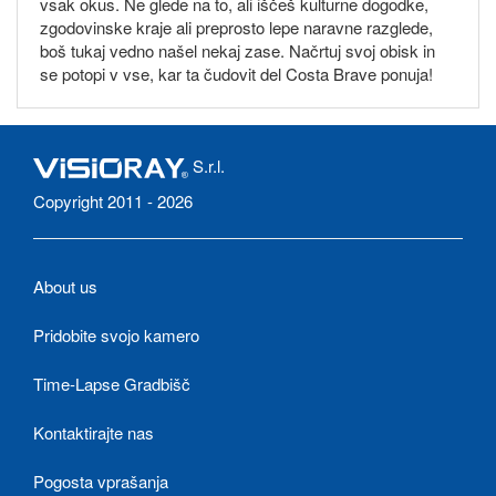
vsak okus. Ne glede na to, ali iščeš kulturne dogodke,
zgodovinske kraje ali preprosto lepe naravne razglede,
boš tukaj vedno našel nekaj zase. Načrtuj svoj obisk in
se potopi v vse, kar ta čudovit del Costa Brave ponuja!
S.r.l.
Copyright 2011 - 2026
About us
Pridobite svojo kamero
Time-Lapse Gradbišč
Kontaktirajte nas
Pogosta vprašanja