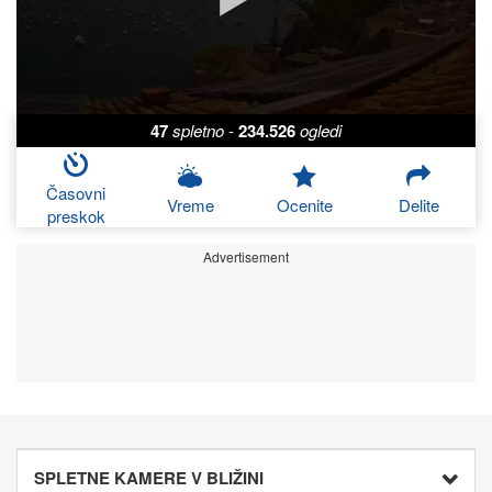
47
spletno
-
234.526
ogledi
Časovni
Vreme
Ocenite
Delite
preskok
Advertisement
SPLETNE KAMERE V BLIŽINI