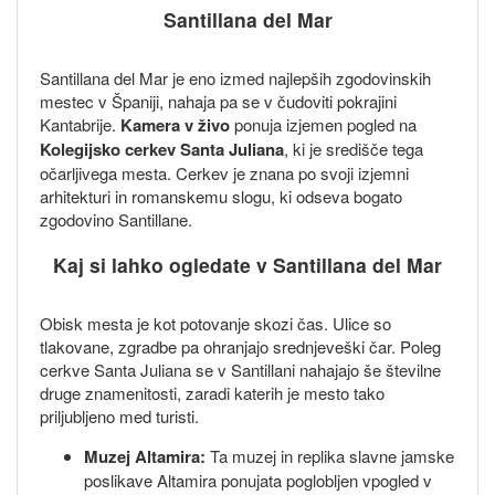
Santillana del Mar
Santillana del Mar je eno izmed najlepših zgodovinskih
mestec v Španiji, nahaja pa se v čudoviti pokrajini
Kantabrije.
Kamera v živo
ponuja izjemen pogled na
Kolegijsko cerkev Santa Juliana
, ki je središče tega
očarljivega mesta. Cerkev je znana po svoji izjemni
arhitekturi in romanskemu slogu, ki odseva bogato
zgodovino Santillane.
Kaj si lahko ogledate v Santillana del Mar
Obisk mesta je kot potovanje skozi čas. Ulice so
tlakovane, zgradbe pa ohranjajo srednjeveški čar. Poleg
cerkve Santa Juliana se v Santillani nahajajo še številne
druge znamenitosti, zaradi katerih je mesto tako
priljubljeno med turisti.
Muzej Altamira:
Ta muzej in replika slavne jamske
poslikave Altamira ponujata poglobljen vpogled v