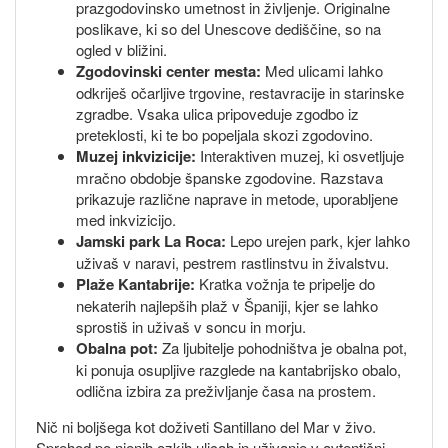
prazgodovinsko umetnost in življenje. Originalne
poslikave, ki so del Unescove dediščine, so na
ogled v bližini.
Zgodovinski center mesta:
Med ulicami lahko
odkriješ očarljive trgovine, restavracije in starinske
zgradbe. Vsaka ulica pripoveduje zgodbo iz
preteklosti, ki te bo popeljala skozi zgodovino.
Muzej inkvizicije:
Interaktiven muzej, ki osvetljuje
mračno obdobje španske zgodovine. Razstava
prikazuje različne naprave in metode, uporabljene
med inkvizicijo.
Jamski park La Roca:
Lepo urejen park, kjer lahko
uživaš v naravi, pestrem rastlinstvu in živalstvu.
Plaže Kantabrije:
Kratka vožnja te pripelje do
nekaterih najlepših plaž v Španiji, kjer se lahko
sprostiš in uživaš v soncu in morju.
Obalna pot:
Za ljubitelje pohodništva je obalna pot,
ki ponuja osupljive razglede na kantabrijsko obalo,
odlična izbira za preživljanje časa na prostem.
Nič ni boljšega kot doživeti Santillano del Mar v živo.
Sprehod po njenih ozkih ulicah in uživanje v avtentični