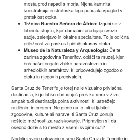
mesta pred napadi s morja. Njena kamnita
konstrukcija in strateška lega ponujata vpogled v
preteklost otoka.
Tržnica Nuestra Señora de África:
Izgubi se v
labirintu stojnic, kjer domačini prodajajo sveže
sadje, zelenjavo in lokalne specialitete. To je odlična
priložnost za poskus tipičnih okusov otoka.
Museo de la Naturaleza y Arqueología:
Če te
zanima zgodovina Tenerifov, obišči ta muzej, kjer
boš našel bogato zbirko naravoslovnih in
arheoloških artefaktov, ki pripovedujejo zgodbo o
otoku in njegovih prebivalcih.
Santa Cruz de Tenerife je torej ne le vizualno privlačna
destinacija, ki jo lahko občuduješ prek kamere v živo,
ampak tudi destinacija polna aktivnosti, ki ustrežejo
različnim interesom. Ne glede na to, ali si ljubitelj
zgodovine, kulture ali narave, ti Santa Cruz ponuja
neštete možnosti za raziskovanje. Pripravljen si, da
osebno doživiš to mesto z vsemi svojimi čuti?
Nadaljuj svoje potovanje v srce Santa Cruz de Tenerife in