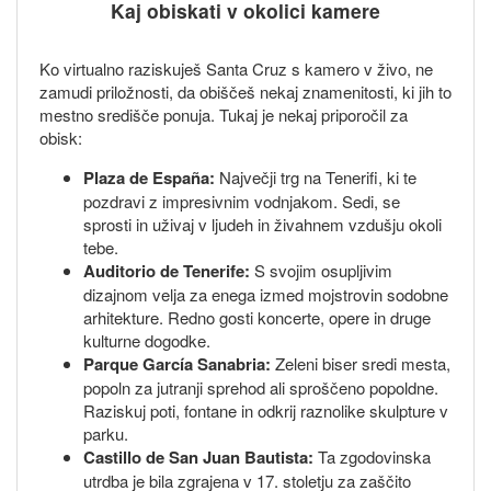
Kaj obiskati v okolici kamere
Ko virtualno raziskuješ Santa Cruz s kamero v živo, ne
zamudi priložnosti, da obiščeš nekaj znamenitosti, ki jih to
mestno središče ponuja. Tukaj je nekaj priporočil za
obisk:
Plaza de España:
Največji trg na Tenerifi, ki te
pozdravi z impresivnim vodnjakom. Sedi, se
sprosti in uživaj v ljudeh in živahnem vzdušju okoli
tebe.
Auditorio de Tenerife:
S svojim osupljivim
dizajnom velja za enega izmed mojstrovin sodobne
arhitekture. Redno gosti koncerte, opere in druge
kulturne dogodke.
Parque García Sanabria:
Zeleni biser sredi mesta,
popoln za jutranji sprehod ali sproščeno popoldne.
Raziskuj poti, fontane in odkrij raznolike skulpture v
parku.
Castillo de San Juan Bautista:
Ta zgodovinska
utrdba je bila zgrajena v 17. stoletju za zaščito