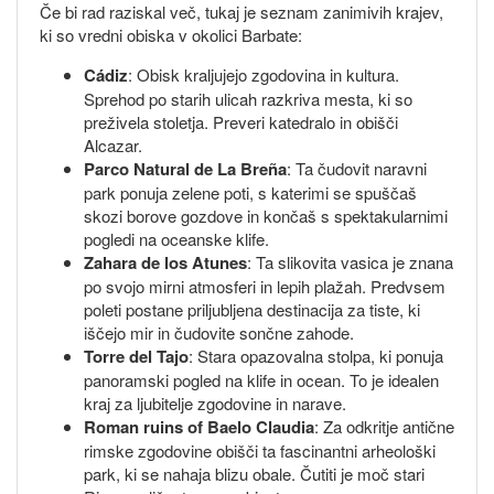
Če bi rad raziskal več, tukaj je seznam zanimivih krajev,
ki so vredni obiska v okolici Barbate:
Cádiz
: Obisk kraljujejo zgodovina in kultura.
Sprehod po starih ulicah razkriva mesta, ki so
preživela stoletja. Preveri katedralo in obišči
Alcazar.
Parco Natural de La Breña
: Ta čudovit naravni
park ponuja zelene poti, s katerimi se spuščaš
skozi borove gozdove in končaš s spektakularnimi
pogledi na oceanske klife.
Zahara de los Atunes
: Ta slikovita vasica je znana
po svojo mirni atmosferi in lepih plažah. Predvsem
poleti postane priljubljena destinacija za tiste, ki
iščejo mir in čudovite sončne zahode.
Torre del Tajo
: Stara opazovalna stolpa, ki ponuja
panoramski pogled na klife in ocean. To je idealen
kraj za ljubitelje zgodovine in narave.
Roman ruins of Baelo Claudia
: Za odkritje antične
rimske zgodovine obišči ta fascinantni arheološki
park, ki se nahaja blizu obale. Čutiti je moč stari