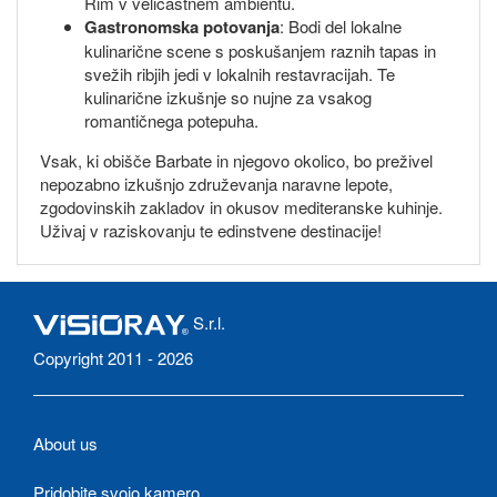
Rim v veličastnem ambientu.
Gastronomska potovanja
: Bodi del lokalne
kulinarične scene s poskušanjem raznih tapas in
svežih ribjih jedi v lokalnih restavracijah. Te
kulinarične izkušnje so nujne za vsakog
romantičnega potepuha.
Vsak, ki obišče Barbate in njegovo okolico, bo preživel
nepozabno izkušnjo združevanja naravne lepote,
zgodovinskih zakladov in okusov mediteranske kuhinje.
Uživaj v raziskovanju te edinstvene destinacije!
S.r.l.
Copyright 2011 - 2026
About us
Pridobite svojo kamero