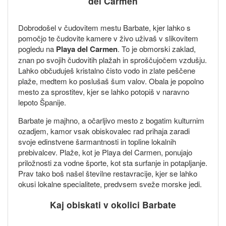
del Carmen
Dobrodošel v čudovitem mestu Barbate, kjer lahko s
pomočjo te čudovite kamere v živo uživaš v slikovitem
pogledu na
Playa del Carmen
. To je obmorski zaklad,
znan po svojih čudovitih plažah in sproščujočem vzdušju.
Lahko občuduješ kristalno čisto vodo in zlate peščene
plaže, medtem ko poslušaš šum valov. Obala je popolno
mesto za sprostitev, kjer se lahko potopiš v naravno
lepoto Španije.
Barbate je majhno, a očarljivo mesto z bogatim kulturnim
ozadjem, kamor vsak obiskovalec rad prihaja zaradi
svoje edinstvene šarmantnosti in topline lokalnih
prebivalcev. Plaže, kot je Playa del Carmen, ponujajo
priložnosti za vodne športe, kot sta surfanje in potapljanje.
Prav tako boš našel številne restavracije, kjer se lahko
okusi lokalne specialitete, predvsem sveže morske jedi.
Kaj obiskati v okolici Barbate