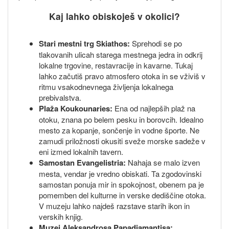
Kaj lahko obiskoješ v okolici?
Stari mestni trg Skiathos:
Sprehodi se po
tlakovanih ulicah starega mestnega jedra in odkrij
lokalne trgovine, restavracije in kavarne. Tukaj
lahko začutiš pravo atmosfero otoka in se vživiš v
ritmu vsakodnevnega življenja lokalnega
prebivalstva.
Plaža Koukounaries:
Ena od najlepših plaž na
otoku, znana po belem pesku in borovcih. Idealno
mesto za kopanje, sončenje in vodne športe. Ne
zamudi priložnosti okusiti sveže morske sadeže v
eni izmed lokalnih tavern.
Samostan Evangelistria:
Nahaja se malo izven
mesta, vendar je vredno obiskati. Ta zgodovinski
samostan ponuja mir in spokojnost, obenem pa je
pomemben del kulturne in verske dediščine otoka.
V muzeju lahko najdeš razstave starih ikon in
verskih knjig.
Muzej Aleksandrosa Papadiamantisa: