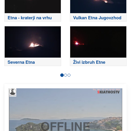
Etna - kraterji na vrhu
Vulkan Etna Jugovzhod
Severna Etna
Živi izbruh Etne
OFFLINE