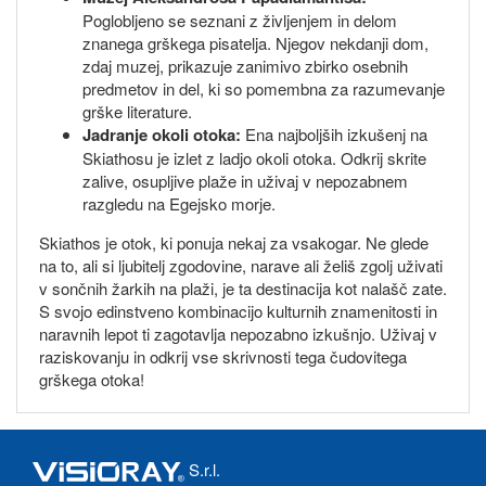
Poglobljeno se seznani z življenjem in delom
znanega grškega pisatelja. Njegov nekdanji dom,
zdaj muzej, prikazuje zanimivo zbirko osebnih
predmetov in del, ki so pomembna za razumevanje
grške literature.
Jadranje okoli otoka:
Ena najboljših izkušenj na
Skiathosu je izlet z ladjo okoli otoka. Odkrij skrite
zalive, osupljive plaže in uživaj v nepozabnem
razgledu na Egejsko morje.
Skiathos je otok, ki ponuja nekaj za vsakogar. Ne glede
na to, ali si ljubitelj zgodovine, narave ali želiš zgolj uživati
v sončnih žarkih na plaži, je ta destinacija kot nalašč zate.
S svojo edinstveno kombinacijo kulturnih znamenitosti in
naravnih lepot ti zagotavlja nepozabno izkušnjo. Uživaj v
raziskovanju in odkrij vse skrivnosti tega čudovitega
grškega otoka!
S.r.l.