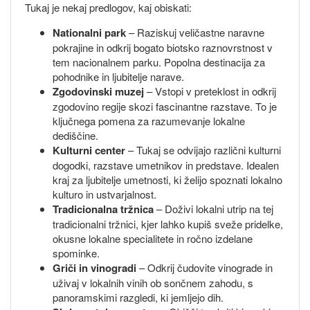
Tukaj je nekaj predlogov, kaj obiskati:
Nationalni park
– Raziskuj veličastne naravne
pokrajine in odkrij bogato biotsko raznovrstnost v
tem nacionalnem parku. Popolna destinacija za
pohodnike in ljubitelje narave.
Zgodovinski muzej
– Vstopi v preteklost in odkrij
zgodovino regije skozi fascinantne razstave. To je
ključnega pomena za razumevanje lokalne
dediščine.
Kulturni center
– Tukaj se odvijajo različni kulturni
dogodki, razstave umetnikov in predstave. Idealen
kraj za ljubitelje umetnosti, ki želijo spoznati lokalno
kulturo in ustvarjalnost.
Tradicionalna tržnica
– Doživi lokalni utrip na tej
tradicionalni tržnici, kjer lahko kupiš sveže pridelke,
okusne lokalne specialitete in ročno izdelane
spominke.
Griči in vinogradi
– Odkrij čudovite vinograde in
uživaj v lokalnih vinih ob sončnem zahodu, s
panoramskimi razgledi, ki jemljejo dih.