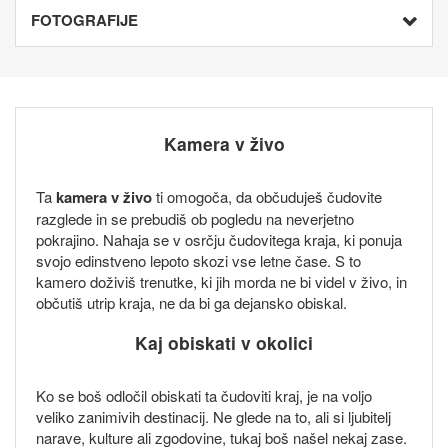
FOTOGRAFIJE
Kamera v živo
Ta
kamera v živo
ti omogoča, da občuduješ čudovite
razglede in se prebudiš ob pogledu na neverjetno
pokrajino. Nahaja se v osrčju čudovitega kraja, ki ponuja
svojo edinstveno lepoto skozi vse letne čase. S to
kamero doživiš trenutke, ki jih morda ne bi videl v živo, in
občutiš utrip kraja, ne da bi ga dejansko obiskal.
Kaj obiskati v okolici
Ko se boš odločil obiskati ta čudoviti kraj, je na voljo
veliko zanimivih destinacij. Ne glede na to, ali si ljubitelj
narave, kulture ali zgodovine, tukaj boš našel nekaj zase.