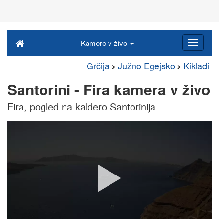
Kamere v živo
Grčija
Južno Egejsko
Kikladi
Santorini - Fira kamera v živo
Fira, pogled na kaldero Santorinija