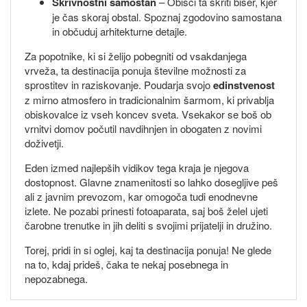
Skrivnostni samostan
– Obišči ta skriti biser, kjer
je čas skoraj obstal. Spoznaj zgodovino samostana
in občuduj arhitekturne detajle.
Za popotnike, ki si želijo pobegniti od vsakdanjega
vrveža, ta destinacija ponuja številne možnosti za
sprostitev in raziskovanje. Poudarja svojo
edinstvenost
z mirno atmosfero in tradicionalnim šarmom, ki privablja
obiskovalce iz vseh koncev sveta. Vsekakor se boš ob
vrnitvi domov počutil navdihnjen in obogaten z novimi
doživetji.
Eden izmed najlepših vidikov tega kraja je njegova
dostopnost. Glavne znamenitosti so lahko dosegljive peš
ali z javnim prevozom, kar omogoča tudi enodnevne
izlete. Ne pozabi prinesti fotoaparata, saj boš želel ujeti
čarobne trenutke in jih deliti s svojimi prijatelji in družino.
Torej, pridi in si oglej, kaj ta destinacija ponuja! Ne glede
na to, kdaj prideš, čaka te nekaj posebnega in
nepozabnega.