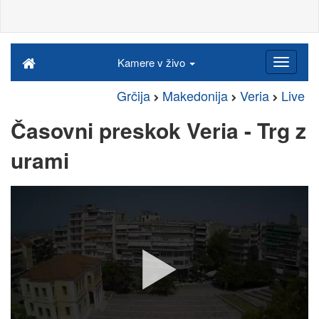
Kamere v živo
Grčija
Makedonija
Veria
Live
Časovni preskok Veria - Trg z
urami