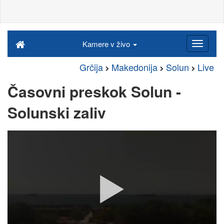
Kamere v živo
Grčija
Makedonija
Solun
Live
Časovni preskok Solun -
Solunski zaliv