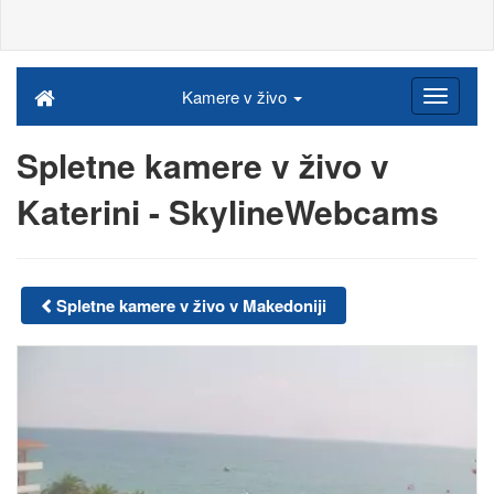
Kamere v živo
Spletne kamere v živo v
Katerini - SkylineWebcams
Spletne kamere v živo v Makedoniji