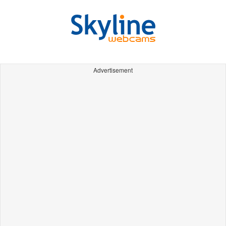
Advertisement