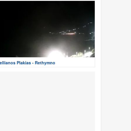
ellianos Plakias - Rethymno