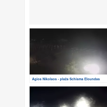
Agios Nikolaos - plaža Schisma Eloundas