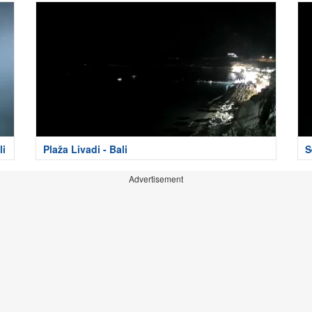
li
Plaža Livadi - Bali
S
Advertisement