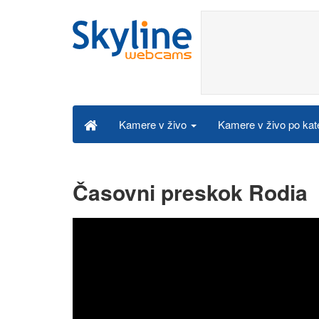
Kamere v živo po kat
Kamere v živo
Časovni preskok Rodia