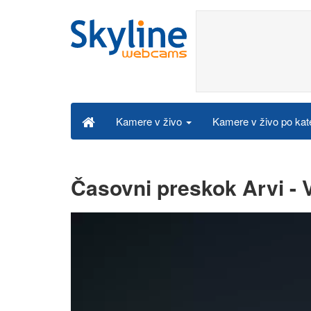
Kamere v živo po kat
Kamere v živo
Časovni preskok Arvi - 