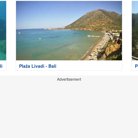
li
Plaža Livadi - Bali
P
Advertisement