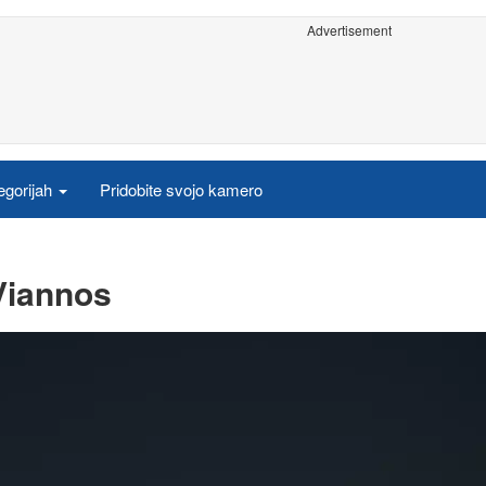
Advertisement
egorijah
Pridobite svojo kamero
Viannos