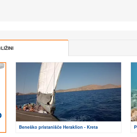
IŽINI
Beneško pristanišče Heraklion - Kreta
P