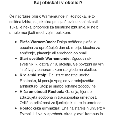
Kaj obiskati v okolici?
Če načrtuješ obisk Warnemünde in Rostocka, je to
odlična izbira, saj okolica ponuja številne zanimivosti.
Tukaj je nekaj priporočil za turistične izkušnje, ki ne bi
smele manjkati med tvojim obiskom:
Plaža Warnemünde:
Dolga peščena plaža je
popolna za sproščujoč dan ob morju. Idealna za
sončenje, plavanje ali sprehode ob obali.
Stari svetilnik Warnemünde:
Zgodovinski
svetilnik, ki datira v 19. stoletje. Se povzpni na vrh
in uživaj v panoramskem razgledu na okolico.
Krojarski stolp:
Del stare mestne utrdbe
Rostocka, ki ponuja vpogled v srednjeveško
arhitekturo. Stolp je simbol lokalne zgodovine.
Hiša umetnosti Rostock:
Galerija, kjer se
združujeta sodobna in tradicionalna umetnost.
Odlična priložnost za ljubitelje kulture in umetnosti.
Rostockska gimnazija:
Ena najstarejših univerz v
Evropi. Uživaj v sprehodu skozi glavni kampus in