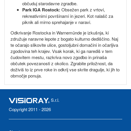
občuduj starodavne zgradbe.
Park IGA Rostock:
Obsežen park z vrtovi,
rekreativnimi površinami in jezeri. Kot nalašč za
piknik ali mirno sprehajanje v naravi.
Odkrivanje Rostocka in Warnemünde je izkušnja, ki
združuje naravne lepote z bogato kulturno dediščino. Naj
te očarajo slikovite ulice, gostoljubni domačini in očarljiva
zgodovina teh krajev. Vsak korak, ki ga narediš v tem
čudovitem mestu, razkriva novo zgodbo in prinaša
občutek povezanosti z okolico. Zgrabite priložnost, da
doživiš to iz prve roke in odkrij vse skrite dragulje, ki jih to
območje ponuja.
S.r.l.
Copyright 2011 - 2026