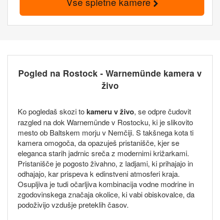
Vse spletne kamere
Pogled na Rostock - Warnemünde kamera v
živo
Ko pogledaš skozi to
kameru v živo
, se odpre čudovit
razgled na dok Warnemünde v Rostocku, ki je slikovito
mesto ob Baltskem morju v Nemčiji. S takšnega kota ti
kamera omogoča, da opazuješ pristanišče, kjer se
eleganca starih jadrnic sreča z modernimi križarkami.
Pristanišče je pogosto živahno, z ladjami, ki prihajajo in
odhajajo, kar prispeva k edinstveni atmosferi kraja.
Osupljiva je tudi očarljiva kombinacija vodne modrine in
zgodovinskega značaja okolice, ki vabi obiskovalce, da
podoživijo vzdušje preteklih časov.