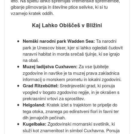
leto. Na spletu lahko spremljaš vremenske spremembe,
gibanje plimovanja in številne ptice selivke, ki si tu
vzamejo kratek oddih.
Kaj Lahko Obiščeš v Bližini
Nemški narodni park Wadden Sea:
Ta narodni
park je Unescov biser, kjer si lahko ogledaš čudovit
naravni habitat in morda srečaš tjulnje, ki se igrajo
na obali.
Muzej ladijstva Cuxhaven:
Za vse ljubitelje
zgodovine in navtike je ta muzej prava zakladnica
informacij o morskem prometu in lokalni zgodovini.
Grad Ritzebüttel:
Srednjeveški grad, ki ponuja
vpogled v bogato zgodovino regije, in je okrašen s
prekrasnimi vrtovi za sprostitev.
Helgoland:
Kratek izlet s trajektom te pripelje do
tega otoka, znanega po edinstveni flori in favni ter
dih jemajočih pečinah.
Kugelbake:
Zgodovinski mornarski svetilnik, ki
služi kot znamenitost in simbol Cuxhavna. Ponuja