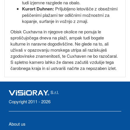
tudi izjemne razglede na obalo.
Kurort Duhnen:
Priljubljeno letovišče z obsežnimi
peščenimi plažami ter odličnimi možnostmi za
kopanje, surfanje in vožnjo z zmaji.
Obisk Cuxhavna in njegove okolice ne ponuja le
sproščujočega dneva na plaži, ampak tudi bogate
kulturne in naravne dogodivščine. Ne glede na to, ali
uživaš v opazovanju morskega utripa ali raziskuješ
zgodovinske znamenitosti, te Cuxhaven ne bo razočaral.
S spletno kamero lahko že danes začutiš vzdušje tega
čarobnega kraja in si ustvariš načrte za nepozaben izlet.
S.r.l.
Copyright 2011 - 2026
About us