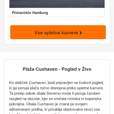
Pristanišče Hamburg
Vse spletne kamere
Plaža Cuxhaven - Pogled v Živo
Ko obiščeš Cuxhaven, bodi pripravljen na čudovit pogled,
ki ga ponuja plaža ročno dostopna preko spletne kamere.
Ta prelep odsek obale Severno morje ti ponuja čaroben
razgled na obzorje, kjer se srečata morska in kopenska
pokrajina. Obala Cuxhaven je znana po svojem
edinstvenem pridiha, ki privablja obiskovalce skozi vse