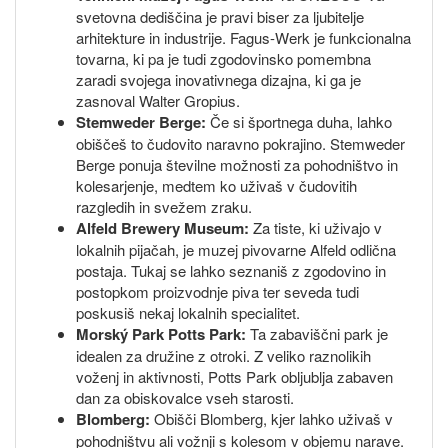
svetovna dediščina je pravi biser za ljubitelje
arhitekture in industrije. Fagus-Werk je funkcionalna
tovarna, ki pa je tudi zgodovinsko pomembna
zaradi svojega inovativnega dizajna, ki ga je
zasnoval Walter Gropius.
Stemweder Berge:
Če si športnega duha, lahko
obiščeš to čudovito naravno pokrajino. Stemweder
Berge ponuja številne možnosti za pohodništvo in
kolesarjenje, medtem ko uživaš v čudovitih
razgledih in svežem zraku.
Alfeld Brewery Museum:
Za tiste, ki uživajo v
lokalnih pijačah, je muzej pivovarne Alfeld odlična
postaja. Tukaj se lahko seznaniš z zgodovino in
postopkom proizvodnje piva ter seveda tudi
poskusiš nekaj lokalnih specialitet.
Morský Park Potts Park:
Ta zabaviščni park je
idealen za družine z otroki. Z veliko raznolikih
voženj in aktivnosti, Potts Park obljublja zabaven
dan za obiskovalce vseh starosti.
Blomberg:
Obišči Blomberg, kjer lahko uživaš v
pohodništvu ali vožnji s kolesom v objemu narave.