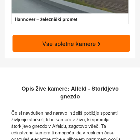
Hannover – železniški promet
Vse spletne kamere
Opis žive kamere: Alfeld - Štorkljevo
gnezdo
Če si navdušen nad naravo in želiš pobližje spoznati
življenje štorkelj, ti bo kamera v živo, ki spremlja
štorkljevo gnezdo v Alfeldu, zagotovo všeč. Ta
edinstvena kamera ti omogoča, da v realnem času
opazuješ elegantne ptice v njihovem naravnem okolju.