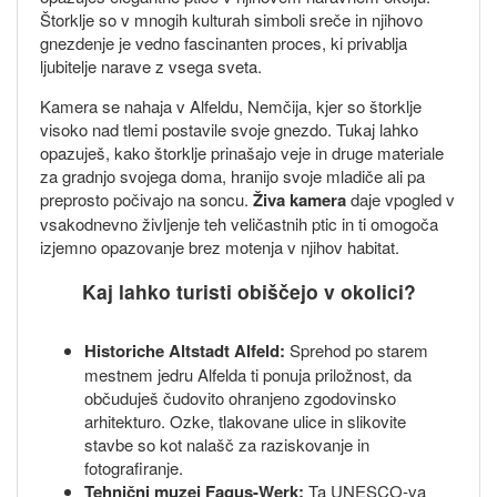
Štorklje so v mnogih kulturah simboli sreče in njihovo
gnezdenje je vedno fascinanten proces, ki privablja
ljubitelje narave z vsega sveta.
Kamera se nahaja v Alfeldu, Nemčija, kjer so štorklje
visoko nad tlemi postavile svoje gnezdo. Tukaj lahko
opazuješ, kako štorklje prinašajo veje in druge materiale
za gradnjo svojega doma, hranijo svoje mladiče ali pa
preprosto počivajo na soncu.
Živa kamera
daje vpogled v
vsakodnevno življenje teh veličastnih ptic in ti omogoča
izjemno opazovanje brez motenja v njihov habitat.
Kaj lahko turisti obiščejo v okolici?
Historiche Altstadt Alfeld:
Sprehod po starem
mestnem jedru Alfelda ti ponuja priložnost, da
občuduješ čudovito ohranjeno zgodovinsko
arhitekturo. Ozke, tlakovane ulice in slikovite
stavbe so kot nalašč za raziskovanje in
fotografiranje.
Tehnični muzej Fagus-Werk:
Ta UNESCO-va