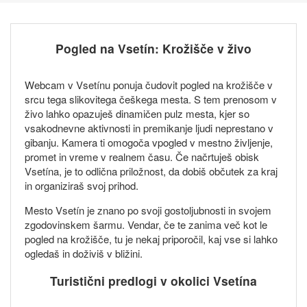
Pogled na Vsetín: Krožišče v živo
Webcam v Vsetínu ponuja čudovit pogled na krožišče v
srcu tega slikovitega češkega mesta. S tem prenosom v
živo lahko opazuješ dinamičen pulz mesta, kjer so
vsakodnevne aktivnosti in premikanje ljudi neprestano v
gibanju. Kamera ti omogoča vpogled v mestno življenje,
promet in vreme v realnem času. Če načrtuješ obisk
Vsetína, je to odlična priložnost, da dobiš občutek za kraj
in organiziraš svoj prihod.
Mesto Vsetín je znano po svoji gostoljubnosti in svojem
zgodovinskem šarmu. Vendar, če te zanima več kot le
pogled na krožišče, tu je nekaj priporočil, kaj vse si lahko
ogledaš in doživiš v bližini.
Turistični predlogi v okolici Vsetína