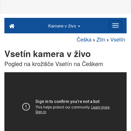
Kamere v živo
Češka
Zlín
Vsetín
Vsetín kamera v živo
Pogled na krožišče Vsetín na Češkem