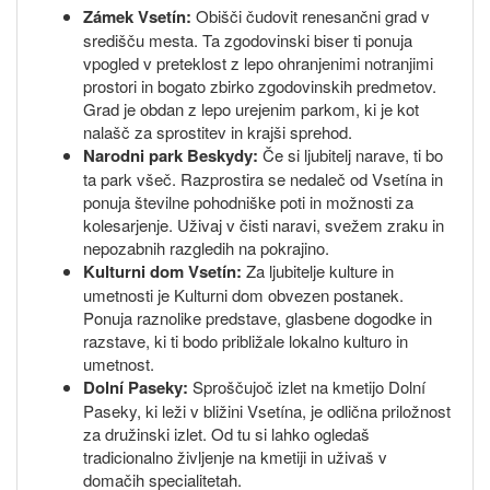
Zámek Vsetín:
Obišči čudovit renesančni grad v
središču mesta. Ta zgodovinski biser ti ponuja
vpogled v preteklost z lepo ohranjenimi notranjimi
prostori in bogato zbirko zgodovinskih predmetov.
Grad je obdan z lepo urejenim parkom, ki je kot
nalašč za sprostitev in krajši sprehod.
Narodni park Beskydy:
Če si ljubitelj narave, ti bo
ta park všeč. Razprostira se nedaleč od Vsetína in
ponuja številne pohodniške poti in možnosti za
kolesarjenje. Uživaj v čisti naravi, svežem zraku in
nepozabnih razgledih na pokrajino.
Kulturni dom Vsetín:
Za ljubitelje kulture in
umetnosti je Kulturni dom obvezen postanek.
Ponuja raznolike predstave, glasbene dogodke in
razstave, ki ti bodo približale lokalno kulturo in
umetnost.
Dolní Paseky:
Sproščujoč izlet na kmetijo Dolní
Paseky, ki leži v bližini Vsetína, je odlična priložnost
za družinski izlet. Od tu si lahko ogledaš
tradicionalno življenje na kmetiji in uživaš v
domačih specialitetah.