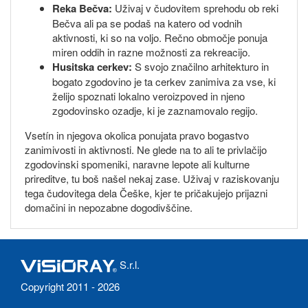
Reka Bečva:
Uživaj v čudovitem sprehodu ob reki
Bečva ali pa se podaš na katero od vodnih
aktivnosti, ki so na voljo. Rečno območje ponuja
miren oddih in razne možnosti za rekreacijo.
Husitska cerkev:
S svojo značilno arhitekturo in
bogato zgodovino je ta cerkev zanimiva za vse, ki
želijo spoznati lokalno veroizpoved in njeno
zgodovinsko ozadje, ki je zaznamovalo regijo.
Vsetín in njegova okolica ponujata pravo bogastvo
zanimivosti in aktivnosti. Ne glede na to ali te privlačijo
zgodovinski spomeniki, naravne lepote ali kulturne
prireditve, tu boš našel nekaj zase. Uživaj v raziskovanju
tega čudovitega dela Češke, kjer te pričakujejo prijazni
domačini in nepozabne dogodivščine.
S.r.l.
Copyright 2011 - 2026