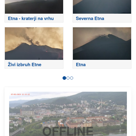
Etna - kraterji na vrhu
Severna Etna
Živi izbruh Etne
Etna
OFFLINE