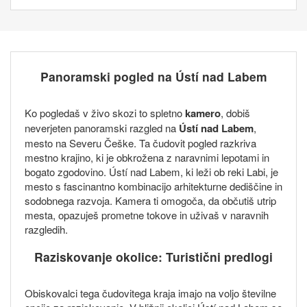
Panoramski pogled na Ústí nad Labem
Ko pogledaš v živo skozi to spletno
kamero
, dobiš
neverjeten panoramski razgled na
Ústí nad Labem
,
mesto na Severu Češke. Ta čudovit pogled razkriva
mestno krajino, ki je obkrožena z naravnimi lepotami in
bogato zgodovino. Ústí nad Labem, ki leži ob reki Labi, je
mesto s fascinantno kombinacijo arhitekturne dediščine in
sodobnega razvoja. Kamera ti omogoča, da občutiš utrip
mesta, opazuješ prometne tokove in uživaš v naravnih
razgledih.
Raziskovanje okolice: Turistični predlogi
Obiskovalci tega čudovitega kraja imajo na voljo številne