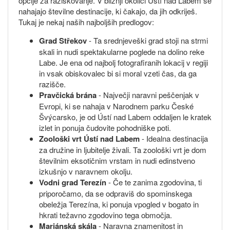
opcije za raziskovanje. V bližnji okolici Ústí nad Labem se
nahajajo številne destinacije, ki čakajo, da jih odkriješ.
Tukaj je nekaj naših najboljših predlogov:
Grad Střekov
- Ta srednjeveški grad stoji na strmi
skali in nudi spektakularne poglede na dolino reke
Labe. Je ena od najbolj fotografiranih lokacij v regiji
in vsak obiskovalec bi si moral vzeti čas, da ga
razišče.
Pravčická brána
- Največji naravni peščenjak v
Evropi, ki se nahaja v Narodnem parku České
Švýcarsko, je od Ústí nad Labem oddaljen le kratek
izlet in ponuja čudovite pohodniške poti.
Zoološki vrt Ústí nad Labem
- Idealna destinacija
za družine in ljubitelje živali. Ta zoološki vrt je dom
številnim eksotičnim vrstam in nudi edinstveno
izkušnjo v naravnem okolju.
Vodni grad Terezín
- Če te zanima zgodovina, ti
priporočamo, da se odpraviš do spominskega
obeležja Terezína, ki ponuja vpogled v bogato in
hkrati težavno zgodovino tega območja.
Mariánská skála
- Naravna znamenitost in