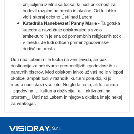
priljubljena izletniška točka, ki nudi priložnost za
čudovit razgled na mesto in okolico. Od tu lahko
vidiš skoraj celotno Ústí nad Labem.
Katedrála Nanebevzetí Panny Marie
- Ta gotska
katedrala navdušuje obiskovalce s svojo
arhitekturo in je ena od pomembnih religioznih točk
v mestu. Je tudi odličen primer zgodovinske
dediščine mesta.
Ústí nad Labem ni le točka na zemljevidu, ampak
destinacija za odkrivanje presenetljivih zgodovinskih in
naravnih biserov. Med obiskom lahko uživaš ne le v lepoti
okolice, ampak tudi v raznoliki kulturni ponudbi, ki jo
mesto nudi skozi vse leto. Ne glede na to, ali te zanima
_zgodovina_, _kulturna doživetja_ ali _aktivnosti na
prostem_, Ústí nad Labem in njegova okolica imajo nekaj
za vsakogar.
S.r.l.