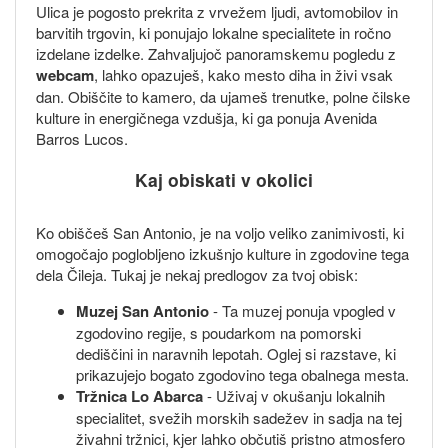
Ulica je pogosto prekrita z vrvežem ljudi, avtomobilov in
barvitih trgovin, ki ponujajo lokalne specialitete in ročno
izdelane izdelke. Zahvaljujoč panoramskemu pogledu z
webcam
, lahko opazuješ, kako mesto diha in živi vsak
dan. Obiščite to kamero, da ujameš trenutke, polne čilske
kulture in energičnega vzdušja, ki ga ponuja Avenida
Barros Lucos.
Kaj obiskati v okolici
Ko obiščeš San Antonio, je na voljo veliko zanimivosti, ki
omogočajo poglobljeno izkušnjo kulture in zgodovine tega
dela Čileja. Tukaj je nekaj predlogov za tvoj obisk:
Muzej San Antonio
- Ta muzej ponuja vpogled v
zgodovino regije, s poudarkom na pomorski
dediščini in naravnih lepotah. Oglej si razstave, ki
prikazujejo bogato zgodovino tega obalnega mesta.
Tržnica Lo Abarca
- Uživaj v okušanju lokalnih
specialitet, svežih morskih sadežev in sadja na tej
živahni tržnici, kjer lahko občutiš pristno atmosfero