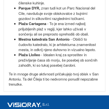
čilenske kuhinje.
Parque DYR,
znan tudi kot un Parc Nacional del
Cile, navdušuje svoje obiskovalce z bujnimi
gozdovi in slikovitimi razglednimi točkami.
Plaža Cartagena
- To je ena izmed najbolj
priljubljenih plaž v regiji, kjer lahko uživaš v
sončenju ali se preprosto sprehodiš ob obali.
Mestna katedrala San Antonio
- Obišči to
čudovito katedralo, ki je arhitekturna znamenitost
mesta, in odkrij njeno duhovno in vizualno lepoto.
Plaža Llolleo
- Idealen kraj za sprostitev in
preživljanje časa ob morju, še posebej ob sončnih
zahodih, ki so tukaj posebej čarobni.
Te in mnoge druge aktivnosti pričakujejo tvoj obisk v San
Antoniu. Ta del Čileja ti bo nedvomno ponudil nepozabne
trenutke.
S.r.l.