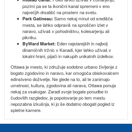
pozimi pa se ta ikonični kanal spremeni v eno
največjih drsališč na prostem na svetu.
Park Gatineau:
Samo nekaj minut od središča
mesta, se lahko odpraviš na sproščen izlet v
naravo, uživaš v pohodništvu, kolesarjenju ali
pikniku.
ByWard Market:
Eden najstarejših in najbolj
dinamičnih tržnic v Kanadi, kjer lahko uživaš v
lokalni hrani, pijači in nakupih unikatnih izdelkov.
Ottawa je mesto, ki združuje sodobno urbano življenje z
bogato zgodovino in naravo, kar omogoča obiskovalcem
edinstveno doživetje. Ne glede na to, ali te zanimajo
umetnost, kultura, zgodovina ali narava, Ottawa ponuja
nekaj za vsakogar. Zaradi svoje bogate ponudbe in
čudovitih razgledov, je popotovanje po tem mestu
nepozabna izkušnja, ki jo še dodatno obogati pogled iz
spletne kamere.