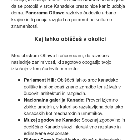
da se potopiš v srce Kanadske prestolnice kar iz udobja
doma.
Panorama Ottawe
razkriva čudovite urbane
krajine in ti ponuja razgled na pomembne kulturne
znamenitosti.
Kaj lahko obiščeš v okolici
Med obiskom Ottawe ti priporočam, da raziščeš
naslednje zanimivosti, ki zagotovo obogatijo tvojo
izkušnjo v tem čudovitem mestu:
Parlament Hill:
Obiščeš lahko srce kanadske
politike in si ogledaš znane zgradbe ter uživaš v
čudoviti arhitekturi in razgledih.
Nacionalna galerija Kanade:
Preveri izjemno
zbirko umetnin, v kateri so razstavljena dela tako
kanadskih kot mednarodnih umetnikov.
Muzej zgodovine Kanade:
Spoznaj zgodovino in
dediščino Kanade skozi interaktivne razstave in
edinstvene eksponate.
Rideau Canal:
Poleti lahko uživaš v čolnarjenju,