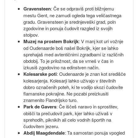
Gravensteen
: Če se odpraviš proti bližnjemu
mestu Gent, ne zamudi ogleda tega veličastnega
gradu. Gravensteen je srednjeveški grad, poln
zgodovine in ponuja čudovit razgled iz svojih
stolpov.
Muzej na prostem Bokrijk
: V manj kot uri vožnje
od Oudenaarde boš našel Bokrijk, kjer se lahko
sprehajaš med avtentičnimi zgradbami iz različnih
obdobij. To je priložnost, da se vrneš v čas in
izkusiš zgodovino na edinstven način.
Kolesarske poti
: Oudenaarde je znan kot središče
kolesarjenja. Kolesarji lahko uživajo v številnih
dobro označenih poteh, ki te vodijo skozi čudovite
flamanske pokrajine. Ne pozabi preizkusiti
znamenito Flandrijsko turo.
Park de Gavers
: Če iščeš naravo in sprostitev,
obišči ta prečudovit park, kjer lahko uživaš v
sprehodih, piknikih ali celo vodnih športih na
čudovitem jezeru.
Abdij Maagdendale
: Ta samostan ponuja vpogled