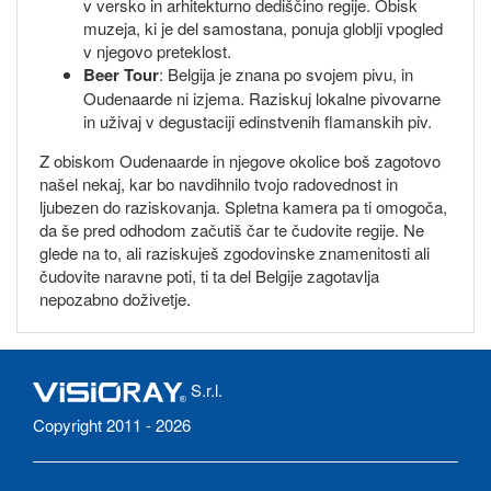
v versko in arhitekturno dediščino regije. Obisk
muzeja, ki je del samostana, ponuja globlji vpogled
v njegovo preteklost.
Beer Tour
: Belgija je znana po svojem pivu, in
Oudenaarde ni izjema. Raziskuj lokalne pivovarne
in uživaj v degustaciji edinstvenih flamanskih piv.
Z obiskom Oudenaarde in njegove okolice boš zagotovo
našel nekaj, kar bo navdihnilo tvojo radovednost in
ljubezen do raziskovanja. Spletna kamera pa ti omogoča,
da še pred odhodom začutiš čar te čudovite regije. Ne
glede na to, ali raziskuješ zgodovinske znamenitosti ali
čudovite naravne poti, ti ta del Belgije zagotavlja
nepozabno doživetje.
S.r.l.
Copyright 2011 - 2026