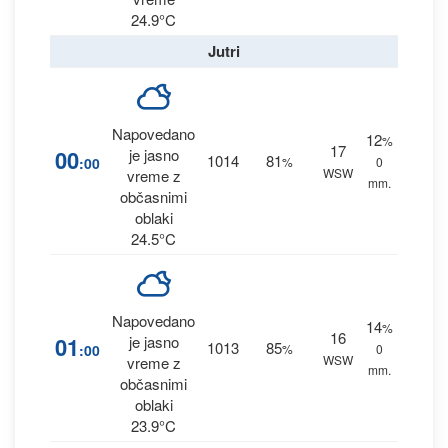
24.9°C
Jutri
Napovedano
12
%
17
00
je jasno
1014
81
:00
%
0
WSW
vreme z
mm.
občasnimi
oblaki
24.5°C
Napovedano
14
%
16
01
je jasno
1013
85
:00
%
0
WSW
vreme z
mm.
občasnimi
oblaki
23.9°C