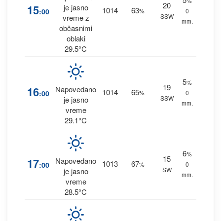
%
20
15
je jasno
1014
63
:00
%
0
SSW
vreme z
mm.
občasnimi
oblaki
29.5°C
5
%
19
16
Napovedano
1014
65
:00
%
0
SSW
je jasno
mm.
vreme
29.1°C
6
%
15
17
Napovedano
1013
67
:00
%
0
SW
je jasno
mm.
vreme
28.5°C