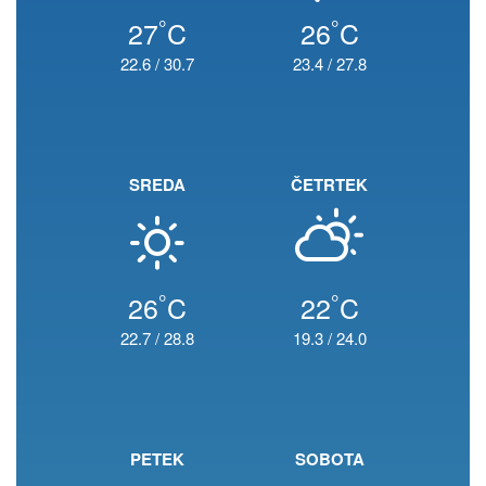
°
°
27
C
26
C
22.6
/
30.7
23.4
/
27.8
SREDA
ČETRTEK
°
°
26
C
22
C
22.7
/
28.8
19.3
/
24.0
PETEK
SOBOTA