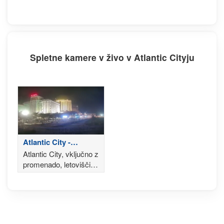
Spletne kamere v živo v Atlantic Cityju
Atlantic City -
promenada
Atlantic City, vključno z
promenado, letovišči,
Hard Rockom,
igralnicami Ocean
Casinos, Showboatom
in pomolom Steel Pier