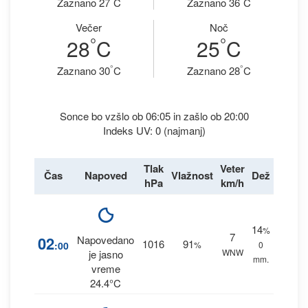
Zaznano 27
C
Zaznano 36
C
Večer
Noč
°
°
28
C
25
C
°
°
Zaznano 30
C
Zaznano 28
C
Sonce bo vzšlo ob 06:05 in zašlo ob 20:00
Indeks UV: 0 (najmanj)
Tlak
Veter
Čas
Napoved
Vlažnost
Dež
hPa
km/h
14
%
7
02
Napovedano
1016
91
:00
%
0
WNW
je jasno
mm.
vreme
24.4°C