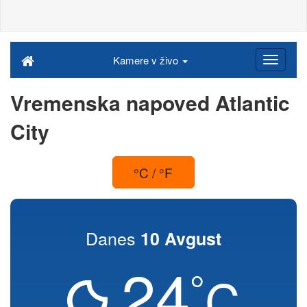
Kamere v živo
Vremenska napoved Atlantic
City
°C / °F
Danes
10 Avgust
24
°
C