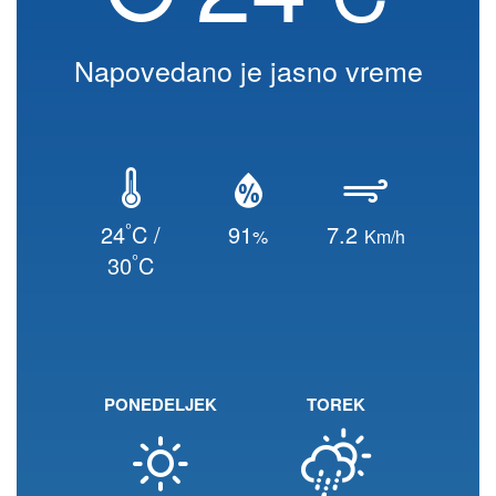
Napovedano je jasno vreme
°
24
C /
91
7.2
%
Km/h
°
30
C
PONEDELJEK
TOREK