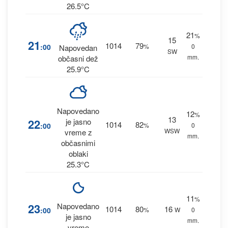
26.5°C
21
%
15
21
1014
79
:00
%
0
Napovedan
SW
mm.
občasni dež
25.9°C
Napovedano
12
%
13
22
je jasno
1014
82
:00
%
0
WSW
vreme z
mm.
občasnimi
oblaki
25.3°C
11
%
23
Napovedano
1014
80
16
:00
%
W
0
je jasno
mm.
vreme