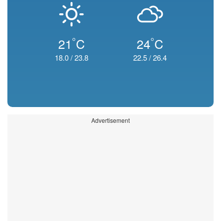
°
°
21
C
24
C
18.0
/
23.8
22.5
/
26.4
Advertisement