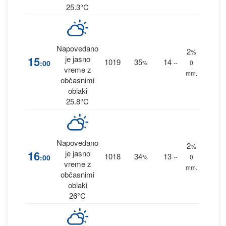
25.3°C
Napovedano
2
%
15
je jasno
1019
35
14
:00
%
--
0
vreme z
mm.
občasnimi
oblaki
25.8°C
Napovedano
2
%
16
je jasno
1018
34
13
:00
%
--
0
vreme z
mm.
občasnimi
oblaki
26°C