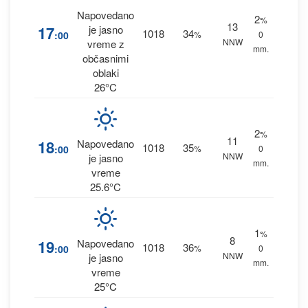
Napovedano
2
%
13
17
je jasno
1018
34
:00
%
0
NNW
vreme z
mm.
občasnimi
oblaki
26°C
2
%
11
18
Napovedano
1018
35
:00
%
0
NNW
je jasno
mm.
vreme
25.6°C
1
%
8
19
Napovedano
1018
36
:00
%
0
NNW
je jasno
mm.
vreme
25°C