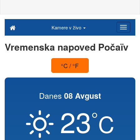
Kamere v živo
Vremenska napoved Počaïv
°C / °F
Danes
08 Avgust
23
°
C