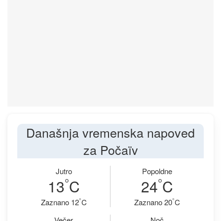
Današnja vremenska napoved
za Počaïv
Jutro
Popoldne
°
°
13
C
24
C
°
°
Zaznano 12
C
Zaznano 20
C
Večer
Noč