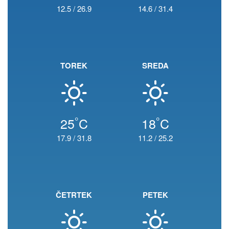
12.5
/
26.9
14.6
/
31.4
TOREK
SREDA
°
°
25
C
18
C
17.9
/
31.8
11.2
/
25.2
ČETRTEK
PETEK