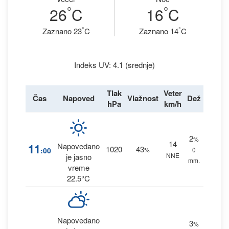
°
°
26
C
16
C
°
°
Zaznano 23
C
Zaznano 14
C
Indeks UV: 4.1 (srednje)
Tlak
Veter
Čas
Napoved
Vlažnost
Dež
hPa
km/h
2
%
14
11
Napovedano
1020
43
:00
%
0
NNE
je jasno
mm.
vreme
22.5°C
Napovedano
3
%