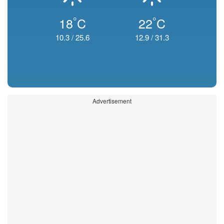
°
°
18
C
22
C
10.3
/
25.6
12.9
/
31.3
Advertisement