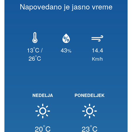
Napovedano je jasno vreme
°
13
C /
43
14.4
%
°
26
C
Km/h
NEDELJA
PONEDELJEK
°
°
20
C
23
C