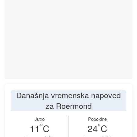
Današnja vremenska napoved
za Roermond
Jutro
Popoldne
°
°
11
C
24
C
°
°