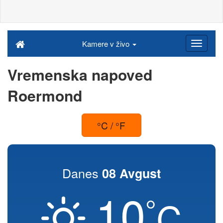
Kamere v živo
Vremenska napoved
Roermond
°C / °F
Danes
08 Avgust
10
°
C