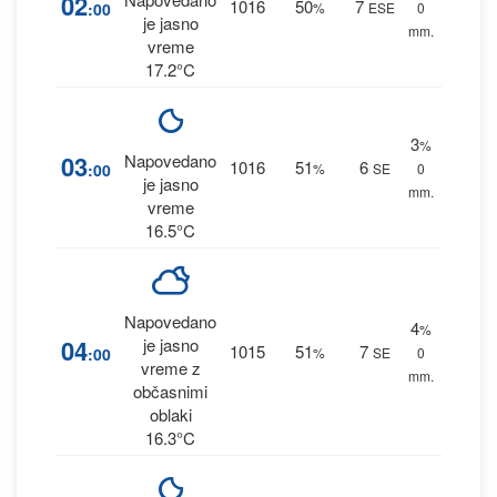
02
1016
50
7
:00
%
ESE
0
je jasno
mm.
vreme
17.2°C
3
%
03
Napovedano
1016
51
6
:00
%
SE
0
je jasno
mm.
vreme
16.5°C
Napovedano
4
%
04
je jasno
1015
51
7
:00
%
SE
0
vreme z
mm.
občasnimi
oblaki
16.3°C