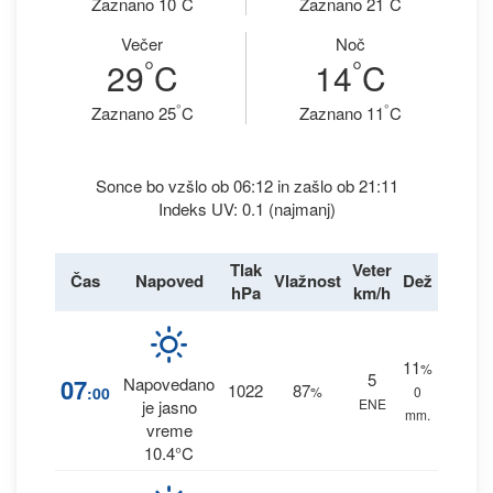
Zaznano 10
C
Zaznano 21
C
Večer
Noč
°
°
29
C
14
C
°
°
Zaznano 25
C
Zaznano 11
C
Sonce bo vzšlo ob 06:12 in zašlo ob 21:11
Indeks UV: 0.1 (najmanj)
Tlak
Veter
Čas
Napoved
Vlažnost
Dež
hPa
km/h
11
%
5
07
Napovedano
1022
87
:00
%
0
ENE
je jasno
mm.
vreme
10.4°C