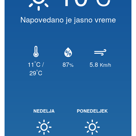
Napovedano je jasno vreme
°
11
C /
87
5.8
%
Km/h
°
29
C
NEDELJA
PONEDELJEK