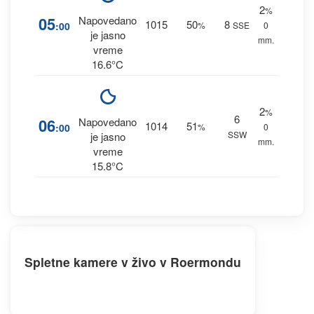
2
%
05
Napovedano
1015
50
8
:00
%
SSE
0
je jasno
mm.
vreme
16.6°C
2
%
6
06
Napovedano
1014
51
:00
%
0
SSW
je jasno
mm.
vreme
15.8°C
Spletne kamere v živo v Roermondu