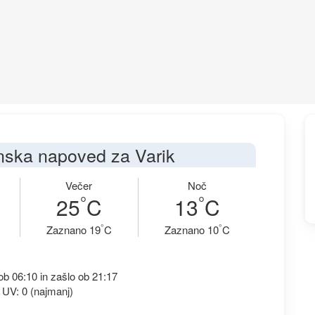
ska napoved za Varik
Večer
Noč
°
°
25
C
13
C
°
°
Zaznano 19
C
Zaznano 10
C
b 06:10 in zašlo ob 21:17
 UV: 0 (najmanj)