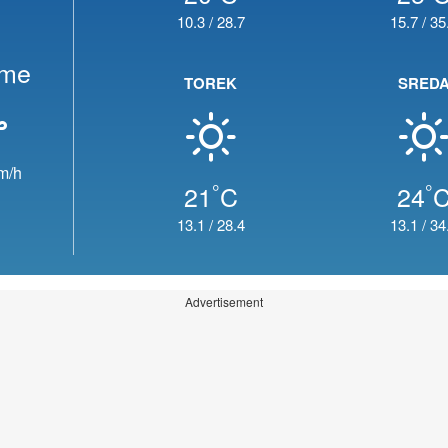
10.3
/
28.7
15.7
/
35
eme
TOREK
SRED
m/h
°
°
21
C
24
13.1
/
28.4
13.1
/
34
Advertisement