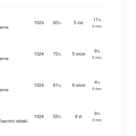
11
%
1024
83
5
%
SW
0 mm.
reme
6
%
1024
70
5
%
WSW
0 mm.
reme
4
%
1024
61
6
%
WSW
0 mm.
reme
6
%
1024
55
8
%
W
0 mm.
asnimi oblaki