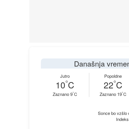
Današnja vremen
Jutro
Popoldne
°
°
10
C
22
C
°
°
Zaznano 9
C
Zaznano 19
C
Sonce bo vzšlo o
Indeks