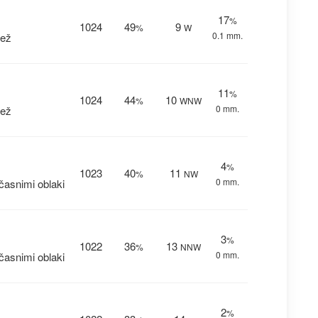
17
%
1024
49
9
%
W
0.1 mm.
dež
11
%
1024
44
10
%
WNW
0 mm.
dež
4
%
1023
40
11
%
NW
0 mm.
asnimi oblaki
3
%
1022
36
13
%
NNW
0 mm.
asnimi oblaki
2
%