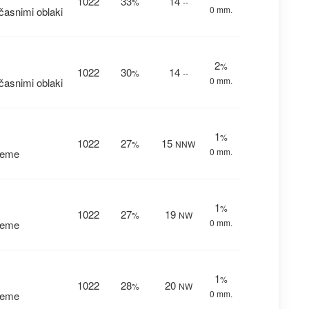
1022
33
14
%
--
0 mm.
asnimi oblaki
2
%
1022
30
14
%
--
0 mm.
asnimi oblaki
1
%
1022
27
15
%
NNW
0 mm.
reme
1
%
1022
27
19
%
NW
0 mm.
reme
1
%
1022
28
20
%
NW
0 mm.
reme