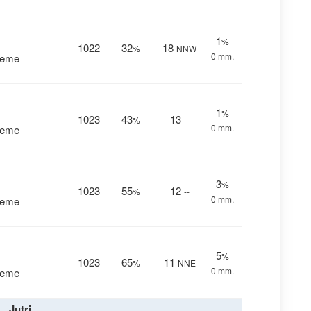
1
%
1022
32
18
%
NNW
0 mm.
reme
1
%
1023
43
13
%
--
0 mm.
reme
3
%
1023
55
12
%
--
0 mm.
reme
5
%
1023
65
11
%
NNE
0 mm.
reme
Jutri