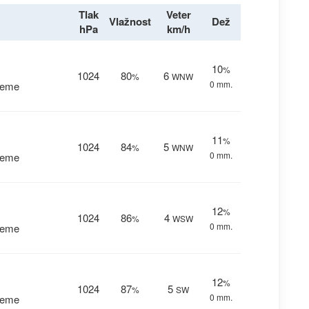
Tlak
Veter
Vlažnost
Dež
hPa
km/h
10
%
1024
80
6
%
WNW
0 mm.
reme
11
%
1024
84
5
%
WNW
0 mm.
reme
12
%
1024
86
4
%
WSW
0 mm.
reme
12
%
1024
87
5
%
SW
0 mm.
reme