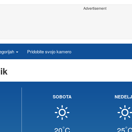
Advertisement
egorijah
Pridobite svojo kamero
ik
SOBOTA
NEDEL
°
°
20
C
25