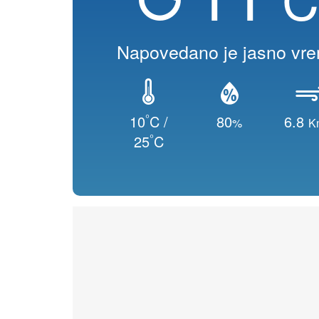
Napovedano je jasno vr
°
10
C /
80
6.8
%
K
°
25
C