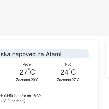
ska napoved za Atami
Večer
Noč
°
°
27
C
24
C
°
°
Zaznano 29
C
Zaznano 27
C
b 04:59 in zašlo ob 18:39
 UV: 0 (najmanj)