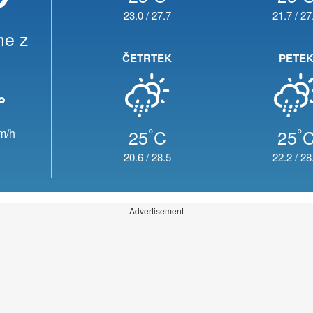
23.0
/
27.7
21.7
/
27
me z
ČETRTEK
PETE
°
°
25
C
25
m/h
20.6
/
28.5
22.2
/
28
Advertisement