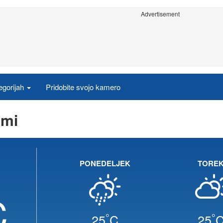
Advertisement
egorijah
Pridobite svojo kamero
ami
PONEDELJEK
TORE
C
°
°
25
C
25