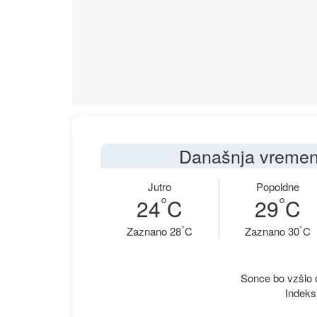
Današnja vremen
Jutro
Popoldne
°
°
24
C
29
C
°
°
Zaznano 28
C
Zaznano 30
C
Sonce bo vzšlo o
Indeks