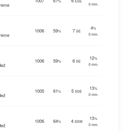
1007
61
6
%
ESE
0 mm.
vreme
4
%
1006
59
7
%
SE
0 mm.
vreme
12
%
1006
59
6
%
SE
0 mm.
dež
13
%
1005
61
5
%
SSE
0 mm.
dež
13
%
1006
64
4
%
SSW
0 mm.
dež