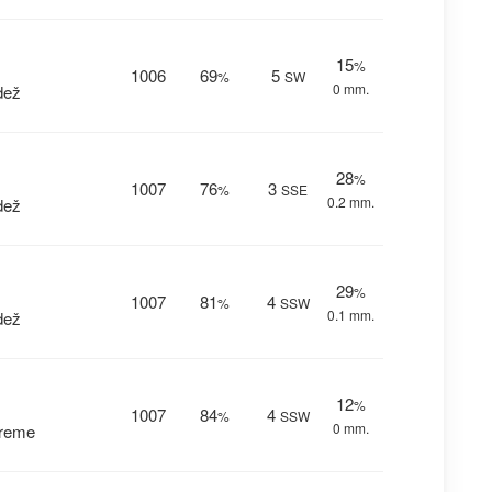
15
%
1006
69
5
%
SW
0 mm.
dež
28
%
1007
76
3
%
SSE
0.2 mm.
dež
29
%
1007
81
4
%
SSW
0.1 mm.
dež
12
%
1007
84
4
%
SSW
0 mm.
vreme