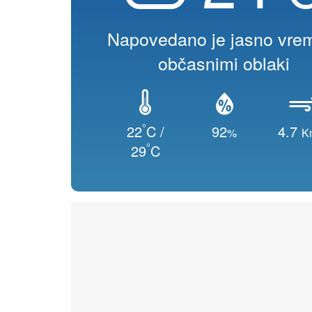
Napovedano je jasno vre
občasnimi oblaki
°
22
C /
92
4.7
%
K
°
29
C