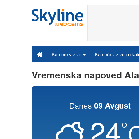
Kamere v živo po kat
Kamere v živo
Vremenska napoved At
Danes
09 Avgust
24
°