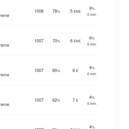
9
%
1008
78
5
%
ENE
0 mm.
vreme
6
%
1007
70
6
%
ENE
0 mm.
vreme
4
%
1007
65
6
%
E
0 mm.
vreme
4
%
1007
62
7
%
E
0 mm.
vreme
4
%