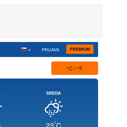
PREMIUM
PRIJAVA
°C / °F
K
SREDA
°
C
23
C