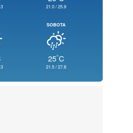
.3
21.0
/
25.9
K
SOBOTA
°
C
25
C
.3
21.5
/
27.8