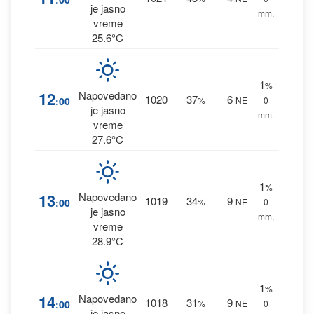
je jasno
mm.
vreme
25.6°C
1
%
12
Napovedano
1020
37
6
:00
%
NE
0
je jasno
mm.
vreme
27.6°C
1
%
13
Napovedano
1019
34
9
:00
%
NE
0
je jasno
mm.
vreme
28.9°C
1
%
14
Napovedano
1018
31
9
:00
%
NE
0
je jasno