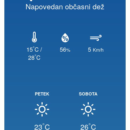
Napovedan občasni dež
°
15
C /
56
5
%
Km/h
°
28
C
PETEK
SOBOTA
°
°
23
C
26
C