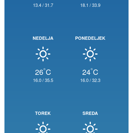
13.4
/
31.7
18.1
/
33.9
NEDELJA
PONEDELJEK
°
°
26
C
24
C
16.0
/
35.5
16.0
/
32.3
TOREK
SREDA