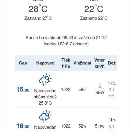
°
°
28
C
22
C
°
°
Zaznano 27
C
Zaznano 22
C
Sonce bo vzšlo ob 06:53 in zašlo ob 21:12
Indeks UV: 6.7 (visoko)
Tlak
Veter
Čas
Napoved
Vlažnost
Dež
hPa
km/h
17
%
5
15
1022
56
:00
%
0.1
Napovedan
NNW
mm.
občasni dež
25.8°C
11
%
16
1022
52
5
:00
%
NW
0.1
Napovedan