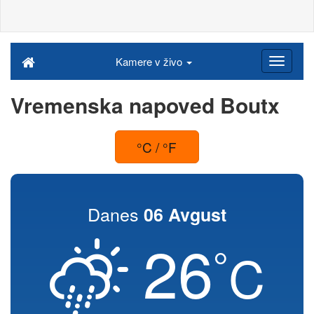
Kamere v živo
Vremenska napoved Boutx
°C / °F
Danes
06 Avgust
26
°
C