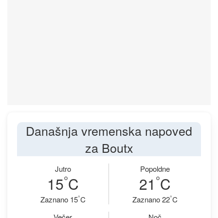
Današnja vremenska napoved
za Boutx
Jutro
Popoldne
°
°
15
C
21
C
°
°
Zaznano 15
C
Zaznano 22
C
Večer
Noč