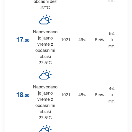
mm.
občasni dež
27°C
Napovedano
5
%
17
je jasno
1021
49
6
:00
%
NW
0
vreme z
mm.
občasnimi
oblaki
27.5°C
Napovedano
4
%
18
je jasno
1021
48
6
:00
%
NW
0
vreme z
mm.
občasnimi
oblaki
27.5°C