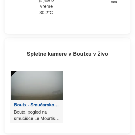
mm.
vreme
30.2°C
Spletne kamere v Boutxu v živo
Boutx - Smučarsko
središče Le Mourtis
Boutx, pogled na
smučišče Le Mourtis v
Pirenejih