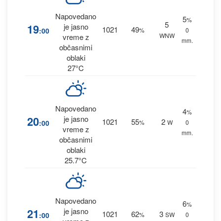
Napovedano
5
%
5
19
je jasno
1021
49
:00
%
0
WNW
vreme z
mm.
občasnimi
oblaki
27°C
Napovedano
4
%
20
je jasno
1021
55
2
:00
%
W
0
vreme z
mm.
občasnimi
oblaki
25.7°C
Napovedano
6
%
21
je jasno
1021
62
3
:00
%
SW
0