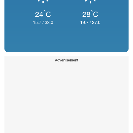
°
°
24
C
28
C
15.7
/
33.0
19.7
/
37.0
Advertisement