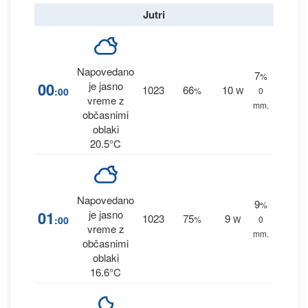
Jutri
Napovedano
7
%
00
je jasno
1023
66
10
:00
%
W
0
vreme z
mm.
občasnimi
oblaki
20.5°C
Napovedano
9
%
01
je jasno
1023
75
9
:00
%
W
0
vreme z
mm.
občasnimi
oblaki
16.6°C